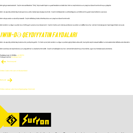
1win giriş prosesi sadədir. Saytın ana səhifəsində “Giriş” düyməsini tapın və şəxsi hesabınıza daxil olun. 1win az saytında sizə ən yaxşı təcrübəni təmin etməyə çalışırlar.
1win-də qeydiyyatdan keçmək üçün sizə yalnız beberapa dəqiqə lazımdır. Saytın təhlükəsizliyi və etibarlılığı sizə əminlik verir ki, şəxsi məlumatlarınız qorunur.
1win vstupu sadə və sürətli prosesdir. Saytın istifadəçi dostu interfeysi sizə ən yaxşı təcrübəni təmin edir.
1win aviator və digər oyunlar sizə möhtəşəm əyləncə təcrübəsi verir. Saytın müntəzəm olaraq yenilənən oyunları və təklifləri sizə hər zaman maraqlı şeylər tapmağa imkan verəcək.
1WIN-DƏ QEYDIYYATIN FAYDALARI
1win-də qeydiyyatdan keçmək sizə bir çox fayda gətirir. Siz 1win oyna, 1win aviator və digər oyunlara giriş imkanı əldə edir, həmçinin saytın xüsusi təklifləri və bonuslarından istifadə edə bilərsiniz.
1win azerbaycan saytında sizə ən yaxşı xidmət və dəstək təmin edilir. Saytın əməkdaşları sizə hər zaman kömək etməyə hazırdırlar, əgər sizə hansısa sual yaranarsa.
Published
July 9, 2026
By
volt48279
Categorized as
Uncategorized
POST
Previous post
NAVIGATION
Online Casino mit Lizenz in Deutschland
Next post
Online casinoer uden licens tilgængelige i Danmark