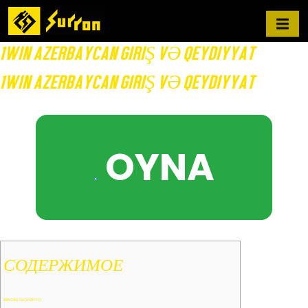
1WIN AZERBAYCAN GIRIŞ VƏ QEYDIYYAT
1WIN AZERBAYCAN GIRIŞ VƏ QEYDIYYAT
OYNA
СОДЕРЖИМОЕ
1WIN GIRIŞ VƏ QEYDIYYAT