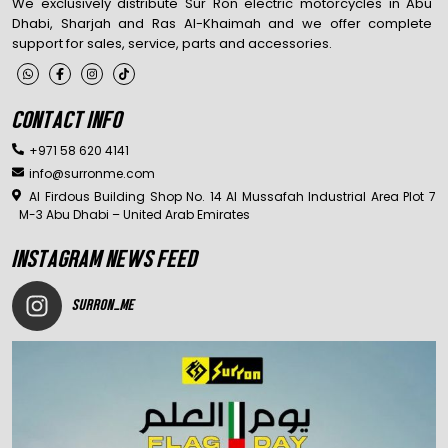
We exclusively distribute Sur Ron electric motorcycles in Abu
Dhabi, Sharjah and Ras Al-Khaimah and we offer complete
support for sales, service, parts and accessories.
CONTACT INFO
+971 58 620 4141
info@surronme.com
Al Firdous Building Shop No. 14 Al Mussafah Industrial Area Plot 7
M-3 Abu Dhabi – United Arab Emirates
INSTAGRAM NEWS FEED
SURRON_ME