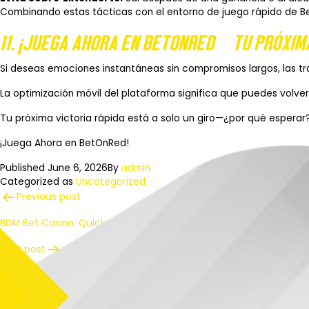
Combinando estas tácticas con el entorno de juego rápido de Bet
11. ¡JUEGA AHORA EN BETONRED – TU PRÓXIM
Si deseas emociones instantáneas sin compromisos largos, las 
La optimización móvil del plataforma significa que puedes volv
Tu próxima victoria rápida está a solo un giro—¿por qué esperar
¡Juega Ahora en BetOnRed!
Published
June 6, 2026
By
admin
Categorized as
Uncategorized
POST
Previous post
NAVIGATION
BDM Bet Casino: Quick‑Hit Slots, Rapid Roulette & Lightning‑Fast M
Next post
My Empire Casino: Γρήγορο Παιχνίδι, Μεγάλα Κέρδη στη Γρήγορη Λω