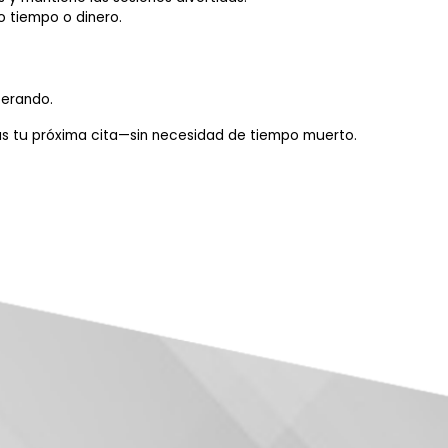
o tiempo o dinero.
perando.
ras tu próxima cita—sin necesidad de tiempo muerto.