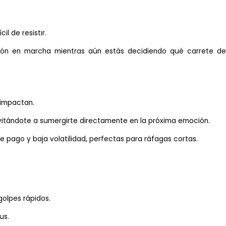
 4141
info@surronme.com
l de resistir.
ción en marcha mientras aún estás decidiendo qué carrete d
 impactan.
nvitándote a sumergirte directamente en la próxima emoción.
 pago y baja volatilidad, perfectas para ráfagas cortas.
olpes rápidos.
us.