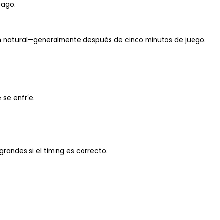
pago.
u fin natural—generalmente después de cinco minutos de juego.
 se enfríe.
randes si el timing es correcto.