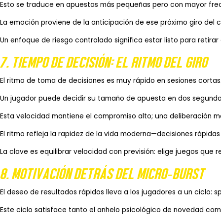
Esto se traduce en apuestas más pequeñas pero con mayor frec
La emoción proviene de la anticipación de ese próximo giro del 
Un enfoque de riesgo controlado significa estar listo para retir
7. TIEMPO DE DECISIÓN: EL RITMO DEL GIRO
El ritmo de toma de decisiones es muy rápido en sesiones cortas
Un jugador puede decidir su tamaño de apuesta en dos segundos t
Esta velocidad mantiene el compromiso alto; una deliberación má
El ritmo refleja la rapidez de la vida moderna—decisiones rápida
La clave es equilibrar velocidad con previsión: elige juegos que
8. MOTIVACIÓN DETRÁS DEL MICRO‑BURST
El deseo de resultados rápidos lleva a los jugadores a un ciclo: s
Este ciclo satisface tanto el anhelo psicológico de novedad com