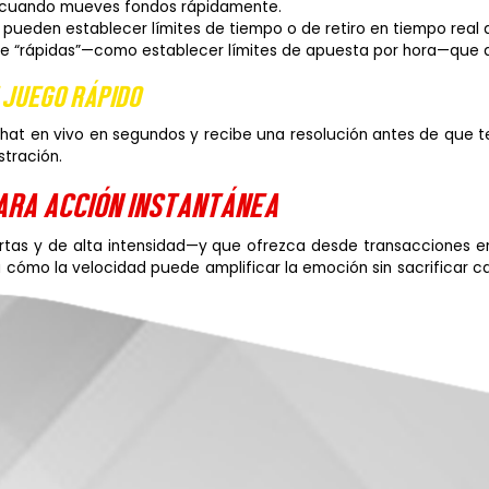
s cuando mueves fondos rápidamente.
 pueden establecer límites de tiempo o de retiro en tiempo real
e “rápidas”—como establecer límites de apuesta por hora—que a
 JUEGO RÁPIDO
 chat en vivo en segundos y recibe una resolución antes de que t
stración.
PARA ACCIÓN INSTANTÁNEA
cortas y de alta intensidad—y que ofrezca desde transacciones 
a cómo la velocidad puede amplificar la emoción sin sacrificar c