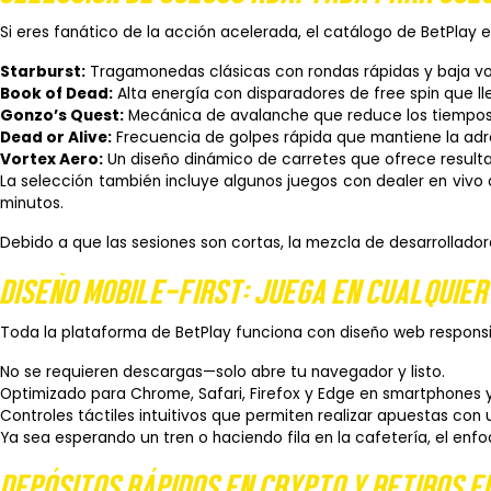
Si eres fanático de la acción acelerada, el catálogo de BetPlay 
Starburst:
Tragamonedas clásicas con rondas rápidas y baja vol
Book of Dead:
Alta energía con disparadores de free spin que ll
Gonzo’s Quest:
Mecánica de avalanche que reduce los tiempos 
Dead or Alive:
Frecuencia de golpes rápida que mantiene la adre
Vortex Aero:
Un diseño dinámico de carretes que ofrece result
La selección también incluye algunos juegos con dealer en viv
minutos.
Debido a que las sesiones son cortas, la mezcla de desarrollado
DISEÑO MOBILE-FIRST: JUEGA EN CUALQUIE
Toda la plataforma de BetPlay funciona con diseño web responsiv
No se requieren descargas—solo abre tu navegador y listo.
Optimizado para Chrome, Safari, Firefox y Edge en smartphones y
Controles táctiles intuitivos que permiten realizar apuestas con 
Ya sea esperando un tren o haciendo fila en la cafetería, el en
DEPÓSITOS RÁPIDOS EN CRYPTO Y RETIROS E