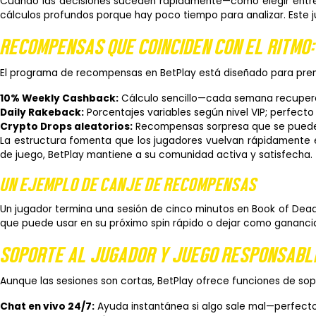
Cuando las decisiones suceden rápidamente—como elegir entre “h
cálculos profundos porque hay poco tiempo para analizar. Este 
RECOMPENSAS QUE COINCIDEN CON EL RITMO
El programa de recompensas en BetPlay está diseñado para prem
10% Weekly Cashback:
Cálculo sencillo—cada semana recuperas 
Daily Rakeback:
Porcentajes variables según nivel VIP; perfect
Crypto Drops aleatorios:
Recompensas sorpresa que se pueden 
La estructura fomenta que los jugadores vuelvan rápidamente e
de juego, BetPlay mantiene a su comunidad activa y satisfecha.
UN EJEMPLO DE CANJE DE RECOMPENSAS
Un jugador termina una sesión de cinco minutos en Book of De
que puede usar en su próximo spin rápido o dejar como ganancia
SOPORTE AL JUGADOR Y JUEGO RESPONSABL
Aunque las sesiones son cortas, BetPlay ofrece funciones de so
Chat en vivo 24/7:
Ayuda instantánea si algo sale mal—perfecto