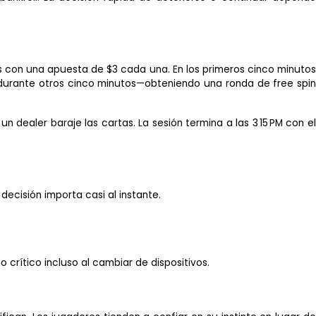
as con una apuesta de $3 cada una. En los primeros cinco minutos
 durante otros cinco minutos—obteniendo una ronda de free spin
dealer baraje las cartas. La sesión termina a las 3 15 PM con el
ecisión importa casi al instante.
crítico incluso al cambiar de dispositivos.