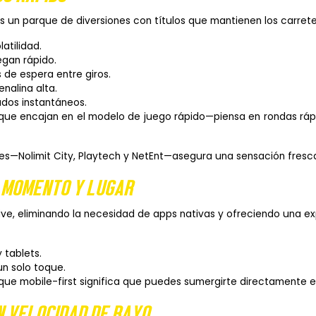
es un parque de diversiones con títulos que mantienen los carret
atilidad.
egan rápido.
de espera entre giros.
nalina alta.
ados instantáneos.
o que encajan en el modelo de juego rápido—piensa en rondas r
res—Nolimit City, Playtech y NetEnt—asegura una sensación fresca
R MOMENTO Y LUGAR
e, eliminando la necesidad de apps nativas y ofreciendo una exp
 tablets.
un solo toque.
foque mobile-first significa que puedes sumergirte directamente 
N VELOCIDAD DE RAYO