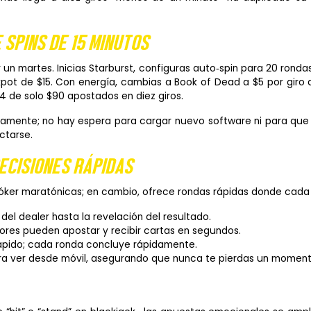
SPINS DE 15 MINUTOS
 un martes. Inicias Starburst, configuras auto‑spin para 20 rond
pot de $15. Con energía, cambias a Book of Dead a $5 por giro
4 de solo $90 apostados en diez giros.
amente; no hay espera para cargar nuevo software ni para que un 
ctarse.
ECISIONES RÁPIDAS
óker maratónicas; en cambio, ofrece rondas rápidas donde cada d
l dealer hasta la revelación del resultado.
res pueden apostar y recibir cartas en segundos.
ápido; cada ronda concluye rápidamente.
ra ver desde móvil, asegurando que nunca te pierdas un momento 