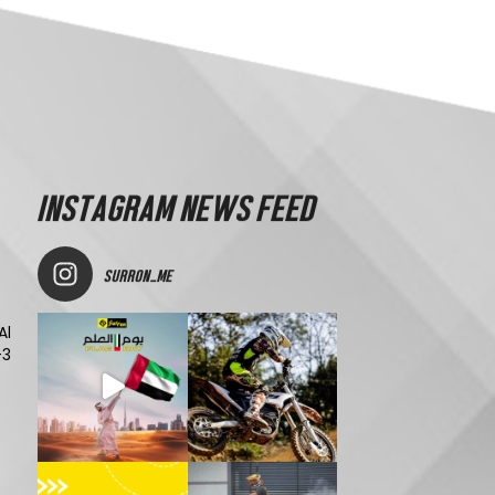
INSTAGRAM NEWS FEED
SURRON_ME
Al
-3