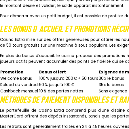
le montant désiré et valider ; le solde apparaît instantanément.
Pour démarrer avec un petit budget, il est possible de profiter d
LES BONUS D’ACCUEIL ET PROMOTIONS RÉC
Casino Extra mise sur des offres généreuses pour attirer les n
de 50 tours gratuits sur une machine à sous populaire. Les exi
En plus du bonus d’accueil, le casino propose des promotions h
joueurs actifs peuvent accumuler des points de fidélité qui se co
Promotion
Bonus offert
Exigence de m
Welcome Bonus
100 % jusqu’à 200 € + 50 tours
30 x le bonus
Reload du vendredi
50 % jusqu’à 100 €
35 x le bonus
Cashback mensuel
10 % des pertes nettes
Sans exigence
MÉTHODES DE PAIEMENT DISPONIBLES ET RAP
Le portefeuille de Casino Extra comprend plus d’une dizaine 
MasterCard offrent des dépôts instantanés, tandis que les portef
Les retraits sont généralement traités en 24 à 48 heures ouvrées p