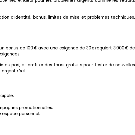
oute heure, idéal pour les problèmes urgents comme les retraits
ation d’identité, bonus, limites de mise et problèmes techniques.
 un bonus de 100 € avec une exigence de 30 x requiert 3 000 € de
 exigences.
in ou pari, et profiter des tours gratuits pour tester de nouvelles
 argent réel.
cipale.
ampagnes promotionnelles.
e espace personnel.