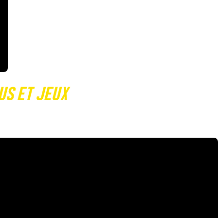
US ET JEUX