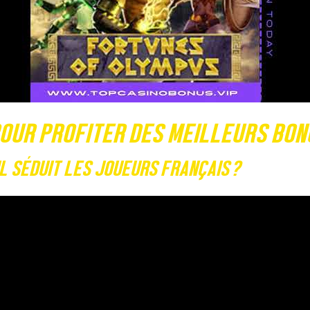
POUR PROFITER DES MEILLEURS BON
IL SÉDUIT LES JOUEURS FRANÇAIS ?