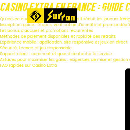
CASINO EXTRA EN FRANCE : GUIDE 
Home
Ab
Qu’est‑ce que Casino Extra et pourquoi il séduit les joueurs franç
Inscription rapide : étapes, vérification d’identité et premier dépô
Les bonus d’accueil et promotions récurrentes
Méthodes de paiement disponibles et rapidité des retraits
Expérience mobile : application, site responsive et jeux en direct
Sécurité, licence et jeu responsable
Support client : comment et quand contacter le service
Astuces pour maximiser les gains : exigences de mise et gestion 
FAQ rapides sur Casino Extra