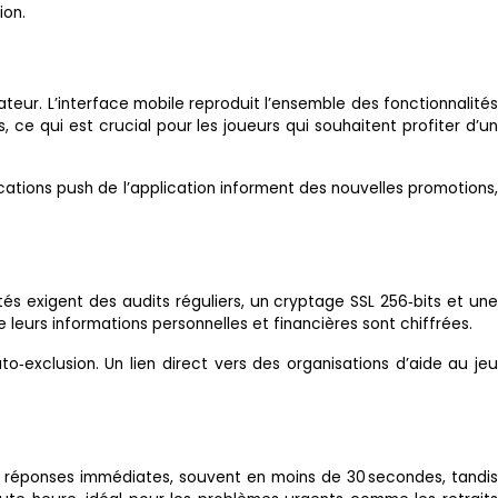
ion.
ateur. L’interface mobile reproduit l’ensemble des fonctionnalités
ce qui est crucial pour les joueurs qui souhaitent profiter d’un
ications push de l’application informent des nouvelles promotions,
 exigent des audits réguliers, un cryptage SSL 256‑bits et une
eurs informations personnelles et financières sont chiffrées.
o‑exclusion. Un lien direct vers des organisations d’aide au jeu
des réponses immédiates, souvent en moins de 30 secondes, tandis