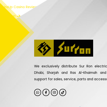
NAVIGATION
SpinsUp Casino Review: Quick‑Play Slots and Instant Wins
Next post
Wanted Dead or a Wild: Quick‑Hit Western Slots voor Hoog‑Intens
We exclusively distribute Sur Ron electr
Dhabi, Sharjah and Ras Al-Khaimah an
support for sales, service, parts and accesso