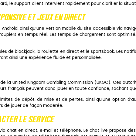
d, le support client intervient rapidement pour clarifier la situat
SPONSIVE ET JEUX EN DIRECT
 Android, ainsi qu’une version mobile du site accessible via navig
roupiers en temps réel. Les temps de chargement sont optimisés, 
es de blackjack, la roulette en direct et le sportsbook. Les notif
frant ainsi une expérience fluide et personnalisée.
de la United Kingdom Gambling Commission (UKGC). Ces autorités
rs français peuvent donc jouer en toute confiance, sachant que l
imites de dépôt, de mise et de pertes, ainsi qu’une option d’aut
urs de jouer de façon modérée.
ACTER LE SERVICE
7 via chat en direct, e‑mail et téléphone. Le chat live propose 