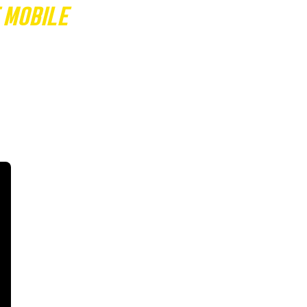
 MOBILE
 4141
info@surronme.com