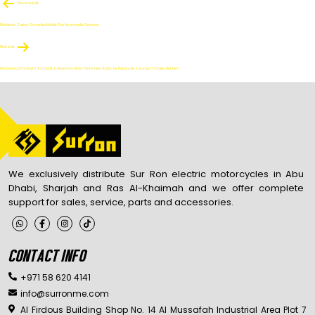
POST
Previous post
NAVIGATION
Mobilebet Casino: Schnelles Mobile Play für schnelle Gewinne
Next post
Paribahis.com’a Erişim Sonrası En Çabuk Para Alma Yöntemleri: Kripto ve Papara ile Sorunsuz Transfer Rehberi
We exclusively distribute Sur Ron electric motorcycles in Abu
Dhabi, Sharjah and Ras Al-Khaimah and we offer complete
support for sales, service, parts and accessories.
CONTACT INFO
+971 58 620 4141
info@surronme.com
Al Firdous Building Shop No. 14 Al Mussafah Industrial Area Plot 7