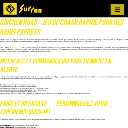
CHICKEN ROAD : JEU DE CRASH RAPIDE POUR DES
GAINS EXPRESS
Chicken Road est un jeu de casino de style crash où les enjeux montent en un instant pendant que le chicken dévale l’autoroute, testant votre timing et votre nervosité. Le principe du jeu est
simple mais addictif : pariez, regardez le chicken avancer, et décidez si vous encaissez avant le crash inévitable qui pourrait tout faire disparaître.
Ce qui distingue
Chicken Road
pour les joueurs en quête de sensations rapides, c’est son rythme réactif et son affichage clair du multiplicateur. L’interface est épurée, avec des graphismes d
cartoon lumineux qui mettent en valeur chaque étape du chicken traversant une route animée remplie de pièges cachés comme des plaques d’égout ou des fours. Chaque décision semble
immédiate ; vous touchez pour avancer ou reculer pour sécuriser vos gains.
INTERFACE ET COMMANDES QUI VOUS TIENNENT EN
ALERTE
Le design du jeu allie élégance et rapidité. Sur desktop ou mobile, vous êtes accueilli par une grille simple où le chicken saute d’une case à l’autre. Le compteur de multiplicateur brille à côté de
vous, montant régulièrement jusqu’au moment où vous choisissez d’encaisser.
Contrôles tactiles ou tap pour les utilisateurs mobiles.
Touches fléchées du clavier pour les joueurs sur desktop.
Affichage en temps réel du multiplicateur qui se met à jour instantanément.
Indications visuelles claires lorsqu’un piège est sur le point d’apparaître.
Effets sonores soulignant chaque étape et chaque crash.
Parce qu’il n’y a pas d’option auto‑play, chaque tour ressemble à un véritable test de prise de décision plutôt qu’à une observation passive.
PARIS ET DIFFICULTÉ — PERSONNALISEZ VOTRE
EXPÉRIENCE QUICK‑HIT
Avant que le chicken ne commence sa marche audacieuse, vous définissez votre mise et choisissez un niveau de difficulté adapté à votre appétit pour le risque.
Easy (24 étapes) :
Risque le plus faible, petits multiplicateurs.
Medium (22 étapes) :
Risque équilibré et récompenses.