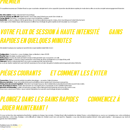
PREMIER
Si vous êtes nouveau sur Chicken Road ou que vous testez simplement votre capacité à prendre des décisions rapides, le mode demo offre un accès complet sans engagement financier.
Pas d’inscription :
Passez directement à la pratique.
Tous les niveaux de difficulté :
Expérimentez avec Easy jusqu’à Hardcore avant d’en choisir un.
Temps illimité :
Entraînez-vous jusqu’à ce que vous vous sentiez confiant.
Vérité RNG :
La demo utilise le même générateur de nombres aléatoires que le vrai jeu, donc la pratique se traduit directement.
Cette approche à faible risque aide les joueurs à affiner leur stratégie de gains rapides avant de passer au vrai argent.
VOTRE FLUX DE SESSION À HAUTE INTENSITÉ — GAINS
RAPIDES EN QUELQUES MINUTES
Une session typique pour quelqu’un qui aime les coups rapides ressemble à ceci :
Configuration :
Connectez-vous, choisissez Easy ou Medium, misez €0.05.
Premier tour :
Encaissez au step quatre (≈1.7x).
Petite pause :
Bouton de reset pendant trois secondes pendant que vous prenez un café.
Répétez les tours :
Continuez jusqu’à atteindre votre limite de perte quotidienne ou un objectif de profit.
Paiement :
Retirez instantanément via crypto ou paiement fiat une fois arrêté.
Le cycle se répète rapidement, permettant aux joueurs d’accumuler des gains modestes sans longues périodes d’attente.
PIÈGES COURANTS — ET COMMENT LES ÉVITER
Surenchère :
Penser pouvoir prédire la position des pièges — acceptez l’aléa à la place.
Absence de limites :
Jouer sans plafonds de perte prédéfinis mène rapidement à poursuivre ses pertes.
Timing d’encaissement impatient :
Attendre trop longtemps pour des multiplicateurs plus élevés entraîne souvent des crashs.
Pas de pratique en demo :
Passer directement au vrai argent peut vous exposer à une volatilité inattendue.
Décisions émotionnelles :
Laisser la frustration pousser à des mises plus importantes se retourne vite contre vous.
Vous voyez ces erreurs ? Évitez-les en restant discipliné et en suivant une stratégie simple et prédéfinie.
PLONGEZ DANS LES GAINS RAPIDES — COMMENCEZ À
JOUER MAINTENANT !
Si vous recherchez des explosions d’excitation rapides où chaque tap compte, Chicken Road offre la plateforme idéale. Prenez votre téléphone ou ouvrez un navigateur sur votre ordinateur
portable, fixez votre mise, choisissez votre difficulté, et laissez le chicken courir vers cet œuf d’or. Rappelez-vous : des décisions rapides mènent à des gains rapides — alors appuyez sur start et
gardez les mains stables !
Published
June 24, 2026
By
admin
Categorized as
Uncategorized