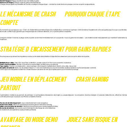
Hard (20 étapes) :
Risque plus élevé avec de meilleurs gains.
Hardcore (15 étapes) :
Risque maximal, gains potentiels élevés.
Chaque niveau ajuste la probabilité de toucher un piège à chaque étape — rendant le mode Hardcore presque comme un sprint à enjeux élevés.
LE MÉCANISME DE CRASH — POURQUOI CHAQUE ÉTAPE
COMPTE
Au moment où vous appuyez sur « Start », le chicken fait sa première étape et le multiplicateur commence à grimper. Cette tendance haussière est votre seul guide jusqu’à ce que vous décidiez
de reculer. Le RNG du jeu garantit que chaque étape est vraiment aléatoire ; il n’y a pas de pattern à exploiter.
Lorsque le chicken traverse un piège caché, la partie se termine immédiatement, et vous perdez tous vos gains non encaissés — une réalité brutale mais palpitante qui maintient l’adrénaline au
maximum.
STRATÉGIE D’ENCAISSEMENT POUR GAINS RAPIDES
Pour les joueurs qui aiment les impulsions courtes, la clé réside dans la fixation d’objectifs d’encaissement précis avant le début de la partie.
Multiplicateurs cibles :
Visez 1,5x–2x sur Easy ou Medium ; poussez jusqu’à 3x–5x si vous vous sentez audacieux.
Points d’arrêt prédéfinis :
Décidez à l’avance si vous encaissez au step cinq ou au step dix.
Taps rapides :
Gardez vos doigts prêts — plus vous tapez vite lorsque le multiplicateur atteint votre cible, mieux c’est.
Discipline de bankroll :
Restez sur de petites mises (1–3 % de votre bankroll) pour pouvoir enchaîner plusieurs sessions courtes sans épuiser vos fonds.
Cette approche disciplinée transforme Chicken Road en une série de mini-jeux rapides plutôt qu’un marathon prolongé.
JEU MOBILE EN DÉPLACEMENT — CRASH GAMING
PARTOUT
L’optimisation mobile du jeu permet de participer à ces impulsions intenses lors des trajets ou pauses déjeuner. La conception réactive s’adapte à toutes les tailles d’écran, offrant les mêmes
contrôles précis que vous soyez sur iPhone ou tablette Android.
Pas besoin de téléchargement :
Jouez instantanément via le navigateur.
Performance fluide :
Même les appareils plus anciens gèrent l’animation sans lag.
Faible consommation de données :
Idéal pour les scénarios avec bande passante limitée.
Économie de batterie :
Les rounds courts minimisent la décharge de votre téléphone.
Le résultat est une expérience aussi portable qu’intense.
AVANTAGE DU MODE DEMO — JOUEZ SANS RISQUE EN