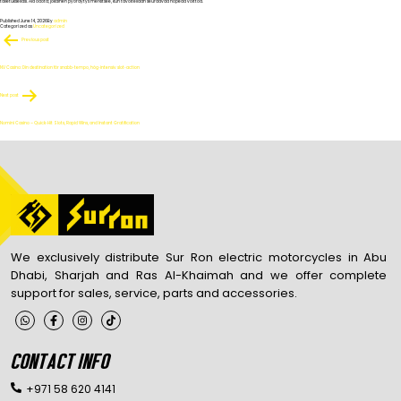
talletuksellasi. Älä odota; jokainen pyöräytys merkitsee, kun tavoitellaan seuraavaa nopeaa voittoa.
Published
June 14, 2026
By
admin
Categorized as
Uncategorized
POST
Previous post
NAVIGATION
NV Casino: Din destination för snabb‑tempo, hög‑intensiv slot‑action
Next post
Nomini Casino – Quick‑Hit Slots, Rapid Wins, and Instant Gratification
We exclusively distribute Sur Ron electric motorcycles in Abu
Dhabi, Sharjah and Ras Al-Khaimah and we offer complete
support for sales, service, parts and accessories.
CONTACT INFO
+971 58 620 4141