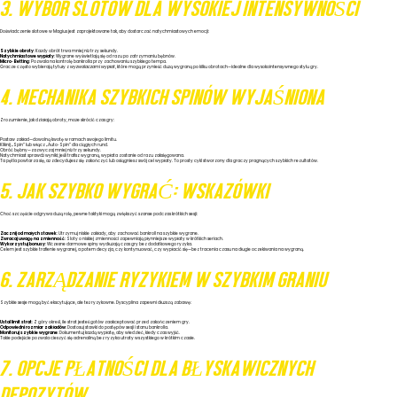
3. WYBÓR SLOTÓW DLA WYSOKIEJ INTENSYWNOŚCI
Doświadczenie slotowe w Magius jest zaprojektowane tak, aby dostarczać natychmiastowych emocji:
Szybkie obroty
: Każdy obrót trwa mniej niż trzy sekundy.
Natychmiastowe wypłaty
: Wygrane wyświetlają się od razu po zatrzymaniu bębnów.
Micro‑Betting
: Pozwala na kontrolę bankrolla przy zachowaniu szybkiego tempa.
Gracze często wybierają tytuły z
wyzwalaczami wypłat
, które mogą przynieść dużą wygraną po kilku obrotach—idealne dla wysokointensywnego stylu gry.
4. MECHANIKA SZYBKICH SPINÓW WYJAŚNIONA
Zrozumienie, jak działają obroty, może skrócić czas gry:
Postaw zakład—dowolną kwotę w ramach swojego limitu.
Kliknij „Spin” lub włącz „Auto‑Spin” dla ciągłych rund.
Obróć bębny—zazwyczaj mniej niż trzy sekundy.
Natychmiast sprawdź wyniki; jeśli trafisz wygraną, wypłata zostanie od razu zaksięgowana.
Ta pętla powtarza się, aż zdecydujesz się zakończyć lub osiągniesz swój cel wypłaty. To prosty cykl stworzony dla graczy pragnących szybkich rezultatów.
5. JAK SZYBKO WYGRAĆ: WSKAZÓWKI
Choć szczęście odgrywa dużą rolę, pewne taktyki mogą zwiększyć szanse podczas krótkich sesji:
Zacznij od małych stawek
: Utrzymuj niskie zakłady, aby zachować bankroll na szybkie wygrane.
Zwracaj uwagę na zmienność
: Sloty o niskiej zmienności zapewniają płynniejsze wypłaty w krótkich seriach.
Wykorzystuj bonusy
: Wczesne darmowe spiny wydłużają czas gry bez dodatkowego ryzyka.
Celem jest szybkie trafienie wygranej, a potem decyzja, czy kontynuować, czy wypłacić się—bez tracenia czasu na długie oczekiwania na wygraną.
6. ZARZĄDZANIE RYZYKIEM W SZYBKIM GRANIU
Szybkie sesje mogą być ekscytujące, ale też ryzykowne. Dyscyplina zapewni dłuższą zabawę:
Ustal limit strat
: Z góry określ, ile strat jesteś gotów zaakceptować przed zakończeniem gry.
Odpowiedni rozmiar zakładów
: Dostosuj stawki do postępów sesji i stanu bankrolla.
Monitoruj szybkie wygrane
: Dokumentuj każdą wypłatę, aby wiedzieć, kiedy czas wyjść.
Takie podejście pozwala cieszyć się adrenaliną bez ryzyka utraty wszystkiego w krótkim czasie.
7. OPCJE PŁATNOŚCI DLA BŁYSKAWICZNYCH
DEPOZYTÓW