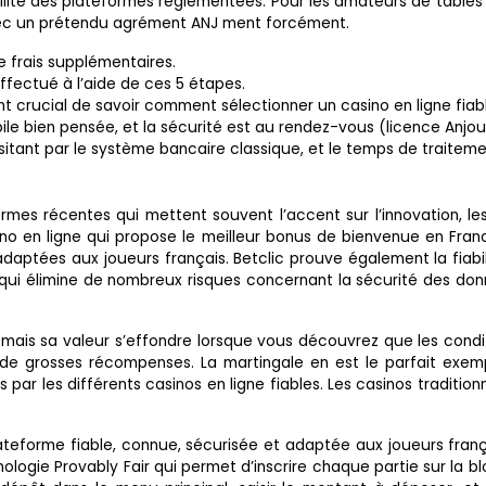
iabilité des plateformes réglementées. Pour les amateurs de table
 avec un prétendu agrément ANJ ment forcément.
e frais supplémentaires.
ffectué à l’aide de ces 5 étapes.
nt crucial de savoir comment sélectionner un casino en ligne fia
e bien pensée, et la sécurité est au rendez-vous (licence Anjou
tant par le système bancaire classique, et le temps de traitemen
rmes récentes qui mettent souvent l’accent sur l’innovation, le
no en ligne qui propose le meilleur bonus de bienvenue en France
ptées aux joueurs français. Betclic prouve également la fiabil
e qui élimine de nombreux risques concernant la sécurité des donn
mais sa valeur s’effondre lorsque vous découvrez que les condit
e grosses récompenses. La martingale en est le parfait exemple
par les différents casinos en ligne fiables. Les casinos traditio
plateforme fiable, connue, sécurisée et adaptée aux joueurs franç
gie Provably Fair qui permet d’inscrire chaque partie sur la blo