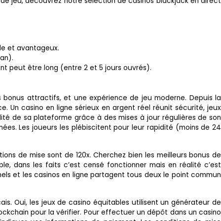
s de jeu, découvrez notre sélection de casinos blackjack en direct
ble et avantageux.
an).
t peut être long (entre 2 et 5 jours ouvrés).
s bonus attractifs, et une expérience de jeu moderne. Depuis la
. Un casino en ligne sérieux en argent réel réunit sécurité, jeux
ité de sa plateforme grâce à des mises à jour régulières de son
ées. Les joueurs les plébiscitent pour leur rapidité (moins de 24
ions de mise sont de 120x. Cherchez bien les meilleurs bonus de
, dans les faits c’est censé fonctionner mais en réalité c’est
nnels et les casinos en ligne partagent tous deux le point commun
ais. Oui, les jeux de casino équitables utilisent un générateur de
ckchain pour la vérifier. Pour effectuer un dépôt dans un casino