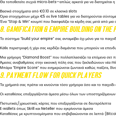
Θα τοποθετείτε συχνά micro‑bets—απλώς αρκετά για να διατηρείται η 
Βασικά στοιχήματα από €0.10 σε κλασικά slots
Όρια στοιχημάτων μέχρι €5 σε live tables για να διατηρούνται σύντομε
Ένα “Stop & Win” κουμπί που διασφαλίζει τα κέρδη σας μετά από μια 
8. GAMIFICATION & EMPIRE BUILDING ON THE 
Το σύστημα “build your empire” σας ανταμείβει όχι μόνο για το παιχνίδι
Κάθε περιστροφή ή χέρι σας κερδίζει διαμάντια που μπορούν να επενδ
Μια γρήγορη “Diamond Boost” που πολλαπλασιάζει τα επόμενα σετ πε
Άμεσες αναβαθμίσεις στην εικονική πόλη σας που ξεκλειδώνουν νέα mi
Μπάρα “Empire Score” που ενημερώνεται ζωντανά καθώς παίζετε, δί
9. PAYMENT FLOW FOR QUICK PLAYERS
Τα χρήματά σας πρέπει να κινούνται τόσο γρήγορα όσο και το παιχνίδι 
Οι καταθέσεις επεξεργάζονται άμεσα μέσω όλων των υποστηριζόμενων
Πιστωτικές/χρεωστικές κάρτες που επεξεργάζονται σε δευτερόλεπτα
E‑wallets όπως Skrill και Neteller που εγκρίνονται άμεσα
Καταθέσεις με κρυπτονομίσματα που επιβεβαιώνονται σε λεπτά (Bitco