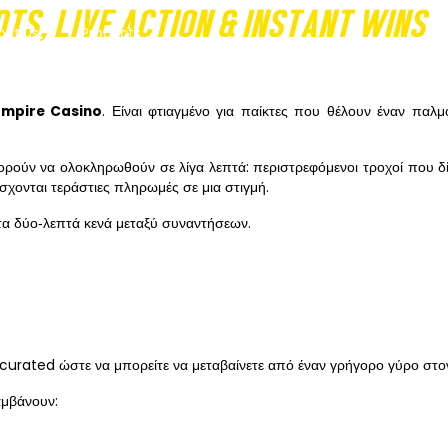
OTS, LIVE ACTION & INSTANT WINS
out us
Products
+971 58 620
Models
mpire Casino
. Είναι φτιαγμένο για παίκτες που θέλουν έναν πα
μπορούν να ολοκληρωθούν σε λίγα λεπτά: περιστρεφόμενοι τροχοί που δ
χονται τεράστιες πληρωμές σε μια στιγμή.
ή τα δύο‑λεπτά κενά μεταξύ συναντήσεων.
 curated ώστε να μπορείτε να μεταβαίνετε από έναν γρήγορο γύρο στον
αμβάνουν: