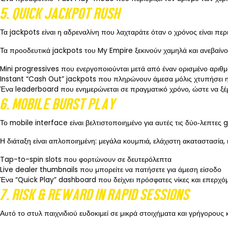
5. QUICK JACKPOT RUSH
Τα jackpots είναι η αδρεναλίνη που λαχταράτε όταν ο χρόνος είναι περ
Τα προοδευτικά jackpots του My Empire ξεκινούν χαμηλά και ανεβαίνου
Mini progressives που ενεργοποιούνται μετά από έναν ορισμένο αριθ
Instant “Cash Out” jackpots που πληρώνουν άμεσα μόλις χτυπήσει 
Ένα leaderboard που ενημερώνεται σε πραγματικό χρόνο, ώστε να ξέρε
6. MOBILE BURST PLAY
Το mobile interface είναι βελτιστοποιημένο για αυτές τις δύο‑λεπτε
Η διάταξη είναι απλοποιημένη: μεγάλα κουμπιά, ελάχιστη ακαταστασία,
Tap-to-spin slots που φορτώνουν σε δευτερόλεπτα
Live dealer thumbnails που μπορείτε να πατήσετε για άμεση είσοδο
Ένα “Quick Play” dashboard που δείχνει πρόσφατες νίκες και επερχ
7. RISK & REWARD IN RAPID SESSIONS
Αυτό το στυλ παιχνιδιού ευδοκιμεί σε μικρά στοιχήματα και γρήγορου