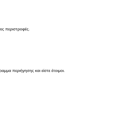
γες περιστροφές.
αμμα περιήγησης και είστε έτοιμοι.