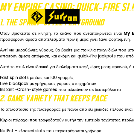
MY EMPIRE CASINO: QUICK‑FIRE SL
Home
Ab
1. THE SPRINT‑STYLE PLAYGROUND
Όταν βρίσκεστε σε κίνηση, το καζίνο που ανταποκρίνεται είναι
My E
προσφέρουν άμεσα αποτελέσματα πριν η μέρα γίνει ξανά φορτωμένη.
Αντί για μαραθώνιες γύρους, θα βρείτε μια ποικιλία παιχνιδιών που 
απαιτούν άμεση απόφαση, και ακόμη και quick‑fire jackpots που υπόσ
Αυτό το στυλ είναι ιδανικό για διαλείμματα καφέ, ώρες μεσημεριανού, 
Fast spin slots με έως και 100 γραμμές
Live blackjack με γρήγορους γύρους στοιχημάτων
Instant «Crash» style games που τελειώνουν σε δευτερόλεπτα
2. GAME VARIETY THAT KEEPS PACE
Το οπλοστάσιο της πλατφόρμας με πάνω από έξι χιλιάδες τίτλους είναι
Κύριοι πάροχοι που τροφοδοτούν αυτήν την εμπειρία ταχύτητας περιλ
NetEnt – κλασικοί slots που περιστρέφονται γρήγορα