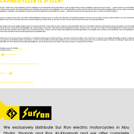
CASINOSPELLEN TE SPELEN?
Je kunt zoeken naar gratis gokkasten op BETO gokkasten of een spel spelen dat je interesseert op deze pagina. Bij deze demo gokkasten speel je met “fun money” – gratis munten en muntstukken
zonder echte waarde. Een gratis gokkast is een identieke demoversie van de gokkasten voor echt geld die je in online casino’s vindt. Dit deel behandelt de basisprincipes van het spelen van gratis
gokkasten. Gokkasten zijn kansspelen en elke draai heeft dezelfde kans om de jackpot te winnen – gratis demo’s laten je deze spanning ervaren zonder echt geld te riskeren.
Op deze pagina vind je meer dan 2000 unieke gokkasten, fruitautomaten en casino slots. Wanneer de betaling is gelukt en de bonus is ontvangen, ben je er helemaal klaar voor! Let hierbij niet
alleen maar op het bonus bedrag maar ook op de wagering-requirements. Er zijn vele vormen van een casino bonus wanneer je voor geld gaat spelen.
Een andere beroemde gokken is Mega Joker met de legendarische Supermeter functie. Tegenwoordig maakt WMS deel uit van het Light & Wonder gaming huis en je kunt de spellen van het bedrijf
onder dit merk vinden. En het belangrijkste is de online Jackpot Cards, die in bijna alle slots wordt gespeeld, inclusief Shining Crown, 40 Super Hot en Extra Stars. De klassieke slots met deze functie
zijn 40 Burning Dice, 100 Cats en Egypt Sky. Amusnet Interactive was een van de eersten die freespin bonusrondes gebruikten in hun spellen. Het portfolio van de aanbieder bevat 220 gokkasten,
waaronder de beste fruitautomaten geïnspireerd op klassieke slots.
Vaak moet je de bonus eerst een aantal keren rondspelen (wagering) voordat je winst kunt opnemen. Dat lukt niet altijd, want ook met een no deposit bonus blijf je afhankelijk van geluk. Ook kun je
op je gemak verschillende spellen uitproberen. Je ziet hoe de website werkt, welke spellen er zijn en of het een beetje goed voelt. Het grootste pluspunt is simpel, je hoeft geen eigen geld te
gebruiken. En dan misschien wel de allerbelangrijkste tip, zie het als een kans om te testen, niet als een manier om snel geld te verdienen.
Published
June 30, 2026
By
admin
Categorized as
Uncategorized
POST
Previous post
NAVIGATION
en iyi 15 casino uygulaması: Gerçekçi Çöküşlerin Haritası
Next post
Les Meilleures Machines à Sous en Ligne en 2026
We exclusively distribute Sur Ron electric motorcycles in Abu
Dhabi, Sharjah and Ras Al-Khaimah and we offer complete