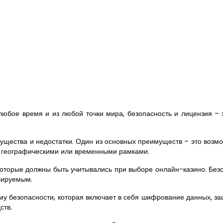
любое время и из любой точки мира, безопасность и лицензия – 
ущества и недостатки. Один из основных преимуществ – это возмож
ься географическими или временными рамками.
которые должны быть учитывались при выборе онлайн-казино. Безо
лируемым.
ему безопасности, которая включает в себя шифрование данных, за
ств.