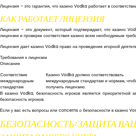
Лицензия – это гарантия, что казино Vodka работает в соответств
КАК РАБОТАЕТ ЛИЦЕНЗИЯ
Лицензия – это документ, который подтверждает, что казино Vo
лицензии и проверки соответствия казино всем необходимым треб
Лицензия дает казино Vodka право на проведение игорной деятель
Требования к лицензии
Описание
Соответствие
Казино Vodka должно соответствовать
международным
международным стандартам и нормам, что
стандартам
получить лицензию.
В казино Vodka, безопасность игроков является приоритетной 
безопасность игроков.
Если у вас есть вопросы или concerns о безопасности в казино Vo
БЕЗОПАСНОСТЬ: ЗАЩИТА ВА