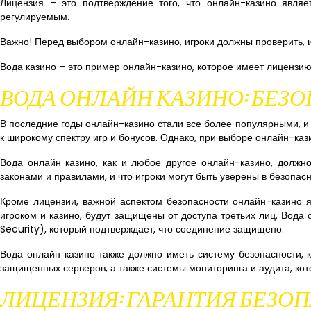
Лицензия – это подтверждение того, что онлайн-казино являе
регулируемым.
Важно! Перед выбором онлайн-казино, игроки должны проверить, 
Вода казино – это пример онлайн-казино, которое имеет лицензию
ВОДА ОНЛАЙН КАЗИНО: БЕЗ
В последние годы онлайн-казино стали все более популярными, и 
к широкому спектру игр и бонусов. Однако, при выборе онлайн-каз
Вода онлайн казино, как и любое другое онлайн-казино, должно
законами и правилами, и что игроки могут быть уверены в безопасн
Кроме лицензии, важной аспектом безопасности онлайн-казино 
игроком и казино, будут защищены от доступа третьих лиц. Вода 
Security), который подтверждает, что соединение защищено.
Вода онлайн казино также должно иметь систему безопасности, 
защищенных серверов, а также системы мониторинга и аудита, ко
ЛИЦЕНЗИЯ: ГАРАНТИЯ БЕЗО