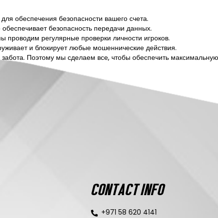
ля обеспечения безопасности вашего счета.
обеспечивает безопасность передачи данных.
мы проводим регулярные проверки личности игроков.
руживает и блокирует любые мошеннические действия.
я забота. Поэтому мы сделаем все, чтобы обеспечить максимальну
йт
CONTACT INFO
+971 58 620 4141