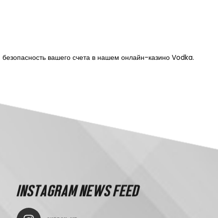
ю безопасность вашего счета в нашем онлайн-казино Vodka.
INSTAGRAM NEWS FEED