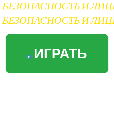
 – БЕЗОПАСНОСТЬ И ЛИ
out us
Products
+971 58 620
Models
 – БЕЗОПАСНОСТЬ И ЛИ
ИГРАТЬ