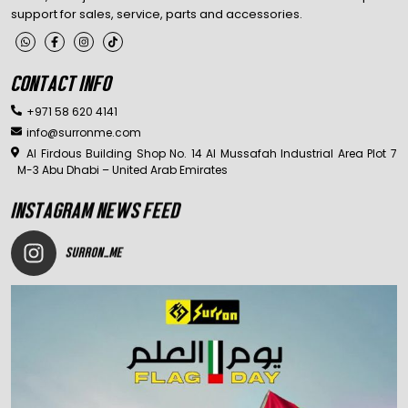
support for sales, service, parts and accessories.
CONTACT INFO
+971 58 620 4141
info@surronme.com
Al Firdous Building Shop No. 14 Al Mussafah Industrial Area Plot 7
M-3 Abu Dhabi – United Arab Emirates
INSTAGRAM NEWS FEED
SURRON_ME