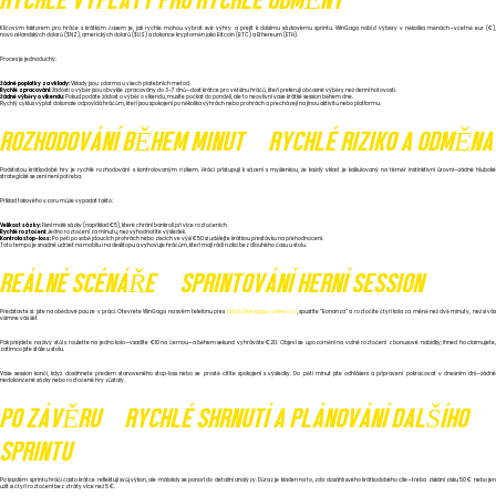
Klíčovým faktorem pro hráče s krátkým časem je, jak rychle mohou vybrat své výhry a přejít k dalšímu sázkovému sprintu. WinGaga nabízí výběry v několika měnách—včetně eur (€),
novozélandských dolarů ($NZ), amerických dolarů ($US) a dokonce kryptoměn jako Bitcoin (BTC) a Ethereum (ETH).
Proces je jednoduchý:
Žádné poplatky za vklady:
Vklady jsou zdarma u všech platebních metod.
Rychlé zpracování:
Žádosti o výběr jsou obvykle zpracovány do 3–7 dnů—dost krátce pro většinu hráčů, kteří preferují občasné výběry než denní hotovosti.
Žádné výběry o víkendu:
Pokud podáte žádost o výběr o víkendu, musíte počkat do pondělí, ale to neovlivní vaše krátké session během dne.
Rychlý cyklus výplat dokonale odpovídá hráčům, kteří jsou spokojení po několika výhrách nebo prohrách a přecházejí na jinou aktivitu nebo platformu.
ROZHODOVÁNÍ BĚHEM MINUT – RYCHLÉ RIZIKO A ODMĚNA
Podstatou krátkodobé hry je rychlé rozhodování s kontrolovaným rizikem. Hráči přistupují k sázení s myšlenkou, že každý vklad je kalkulovaný na téměř instinktivní úrovni—žádné hluboké
strategické sezení není potřeba.
Příklad takového vzoru může vypadat takto:
Velikost sázky:
Fixní malé sázky (například €5), které chrání bankroll při více roztočeních.
Rychlé roztočení:
Jedno roztočení za minutu, než vyhodnotíte výsledek.
Kontrola stop-loss:
Po pěti po sobě jdoucích prohrách nebo ziscích ve výši €50 si udělejte krátkou přestávku na přehodnocení.
Toto tempo je snadné udržet na mobilu i na desktopu a vyhovuje hráčům, kteří mají rádi riziko bez dlouhého času u stolu.
REÁLNÉ SCÉNÁŘE – SPRINTOVÁNÍ HERNÍ SESSION
Představte si: jste na obědové pauze v práci. Otevřete WinGaga na svém telefonu přes
https://wingaga-online.cz/
, spustíte “Bonanza” a roztočíte čtyři kola za méně než dvě minuty, než si vás
všimne váš šéf.
Pak přejdete na živý stůl s roulette na jedno kolo—vsadíte €10 na černou—a během sekund vyhráváte €20. Objeví se upozornění na volné roztočení z bonusové nabídky; ihned ho claimujete,
zatímco jste stále u stolu.
Vaše session končí, když dosáhnete předem stanoveného stop‑loss nebo se prostě cítíte spokojení s výsledky. Do pěti minut jste odhlášeni a připraveni pokračovat v dnešním dni—žádné
nedokončené sázky nebo roztočené hry zůstaly.
PO ZÁVĚRU – RYCHLÉ SHRNUTÍ A PLÁNOVÁNÍ DALŠÍHO
SPRINTU
Po každém sprintu hráči často krátce reflektují svůj výkon, ale málokdy se ponoří do detailní analýzy. Důraz je kladen na to, zda dosáhli svého krátkodobého cíle—třeba získání zisku 50 € nebo jen
užít si čtyři roztočení bez ztráty více než 5 €.