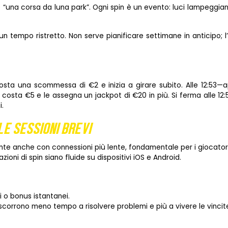
na corsa da luna park”. Ogni spin è un evento: luci lampeggianti, 
 un tempo ristretto. Non serve pianificare settimane in anticipo;
posta una scommessa di €2 e inizia a girare subito. Alle 12:53
ta €5 e le assegna un jackpot di €20 in più. Si ferma alle 12:57 c
i.
LE SESSIONI BREVI
te anche con connessioni più lente, fondamentale per i giocatori 
ioni di spin siano fluide su dispositivi iOS e Android.
i o bonus istantanei.
ascorrono meno tempo a risolvere problemi e più a vivere le vincit