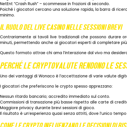
NetEnt “Crash Rush” – scommesse in frazioni di secondo.
Poiché i giocatori cercano una soluzione rapida, la barra di ricer
minimo.
IL RUOLO DEL LIVE CASINO NELLE SESSIONI BREVI
Contrariamente ai tavoli live tradizionali che possono durare 
minuti, permettendo anche ai giocatori esperti di completare più g
Questo formato attrae chi ama l’interazione dal vivo ma desider
PERCHÉ LE CRYPTOVALUTE RENDONO LE SESSI
Uno dei vantaggi di Wonaco è l’accettazione di varie valute digita
I giocatori che preferiscono le crypto spesso apprezzano:
Nessun ritardo bancario; accredito immediato sul conto.
Commissioni di transazione più basse rispetto alle carte di credit
Maggiore privacy durante brevi sessioni di gioco.
Il risultato è un’esperienza quasi senza attriti, dove l’unico temp
COME LE CRYPTO INFLUENZANO LE DECISIONI DI RIS