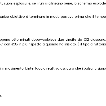
suoni esplosivi e, se i rulli si allineano bene, lo schermo esplode
 l’unico obiettivo è terminare in modo positivo prima che il tempo
—appena otto minuti dopo—colpisce due vincite da €12 ciascuna.
on €35 in più rispetto a quando ha iniziato. È il tipo di vittoria
in movimento. L’interfaccia reattiva assicura che i pulsanti siano
e.