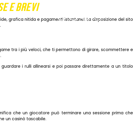
E E BREVI
 4141
info@surronme.com
ide, grafica nitida e pagamenti istantanei. La disposizione del sito
.
 game tra i più veloci, che ti permettono di girare, scommettere e
.
ardare i rulli allinearsi e poi passare direttamente a un titolo
ignifica che un giocatore può terminare una sessione prima che
me un casinò tascabile.