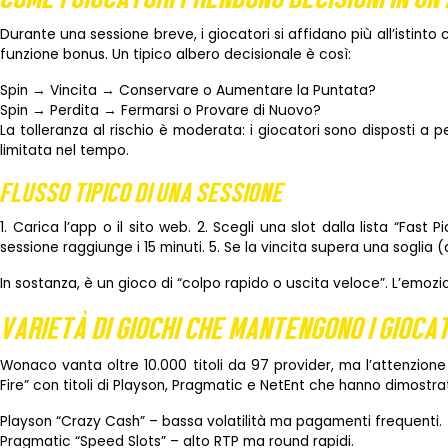
Durante una sessione breve, i giocatori si affidano più all’istint
funzione bonus. Un tipico albero decisionale è così:
Spin → Vincita → Conservare o Aumentare la Puntata?
Spin → Perdita → Fermarsi o Provare di Nuovo?
La tolleranza al rischio è moderata: i giocatori sono disposti a
limitata nel tempo.
FLUSSO TIPICO DI UNA SESSIONE
1. Carica l’app o il sito web. 2. Scegli una slot dalla lista “Fa
sessione raggiunge i 15 minuti. 5. Se la vincita supera una soglia (
In sostanza, è un gioco di “colpo rapido o uscita veloce”. L’emozi
VARIETÀ DI GIOCHI CHE MANTENGONO I GIOCA
Wonaco vanta oltre 10.000 titoli da 97 provider, ma l’attenzione 
Fire” con titoli di Playson, Pragmatic e NetEnt che hanno dimostr
Playson “Crazy Cash” – bassa volatilità ma pagamenti frequenti.
Pragmatic “Speed Slots” – alto RTP ma round rapidi.