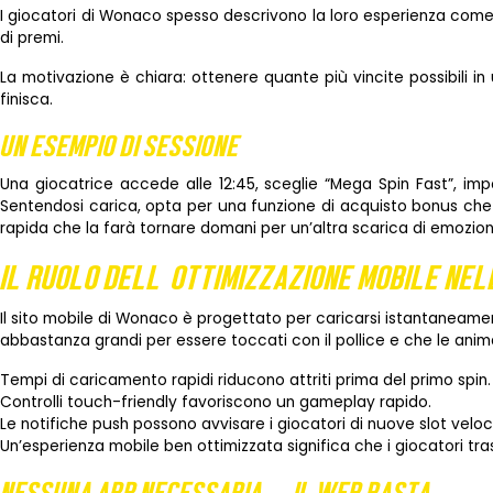
I giocatori di Wonaco spesso descrivono la loro esperienza come “u
di premi.
La motivazione è chiara: ottenere quante più vincite possibili in
finisca.
UN ESEMPIO DI SESSIONE
Una giocatrice accede alle 12:45, sceglie “Mega Spin Fast”, im
Sentendosi carica, opta per una funzione di acquisto bonus che cos
rapida che la farà tornare domani per un’altra scarica di emozion
IL RUOLO DELL’OTTIMIZZAZIONE MOBILE NEL
Il sito mobile di Wonaco è progettato per caricarsi istantaneamen
abbastanza grandi per essere toccati con il pollice e che le animaz
Tempi di caricamento rapidi riducono attriti prima del primo spin.
Controlli touch-friendly favoriscono un gameplay rapido.
Le notifiche push possono avvisare i giocatori di nuove slot veloc
Un’esperienza mobile ben ottimizzata significa che i giocatori tr