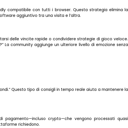
y compatibile con tutti i browser. Questa strategia elimina la
tware aggiuntivo tra una visita e l’altra.
rsi delle vincite rapide o condividere strategie di gioco veloce.
” La community aggiunge un ulteriore livello di emozione senza
ndi.” Questo tipo di consigli in tempo reale aiuta a mantenere la
odi di pagamento—incluso crypto—che vengono processati quasi
attaforme richiedono.