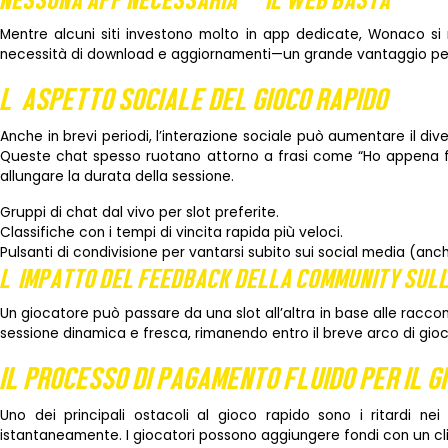
NESSUNA APP NECESSARIA—IL WEB BASTA
Mentre alcuni siti investono molto in app dedicate, Wonaco si
necessità di download e aggiornamenti—un grande vantaggio per i g
L’ASPETTO SOCIALE DEL GIOCO RAPIDO
Anche in brevi periodi, l’interazione sociale può aumentare il di
Queste chat spesso ruotano attorno a frasi come “Ho appena fa
allungare la durata della sessione.
Gruppi di chat dal vivo per slot preferite.
Classifiche con i tempi di vincita rapida più veloci.
Pulsanti di condivisione per vantarsi subito sui social media (anc
L’IMPATTO DEL FEEDBACK DELLA COMMUNITY SULL
Un giocatore può passare da una slot all’altra in base alle racco
sessione dinamica e fresca, rimanendo entro il breve arco di gioc
IL PROCESSO DI PAGAMENTO FLUIDO PER IL G
Uno dei principali ostacoli al gioco rapido sono i ritardi 
istantaneamente. I giocatori possono aggiungere fondi con un clic