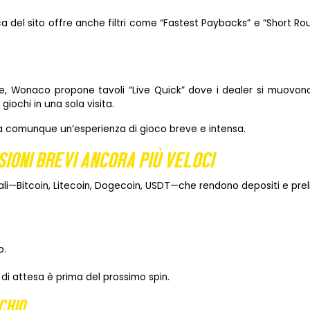
ca del sito offre anche filtri come “Fastest Paybacks” e “Short Ro
ore, Wonaco propone tavoli “Live Quick” dove i dealer si muovo
iochi in una sola visita.
a comunque un’esperienza di gioco breve e intensa.
ONI BREVI ANCORA PIÙ VELOCI
li—Bitcoin, Litecoin, Dogecoin, USDT—che rendono depositi e prelie
o.
o di attesa è prima del prossimo spin.
CHIO