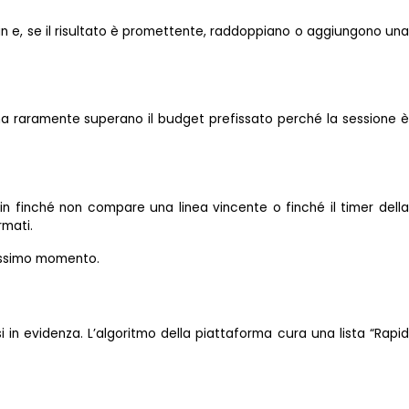
pin e, se il risultato è promettente, raddoppiano o aggiungono una
, ma raramente superano il budget prefissato perché la sessione è
pin finché non compare una linea vincente o finché il timer della
rmati.
prossimo momento.
i in evidenza. L’algoritmo della piattaforma cura una lista “Rapid