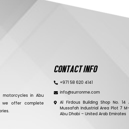
 Poszukującego Adrenaliny
CONTACT INFO
+971 58 620 4141
info@surronme.com
ic motorcycles in Abu
Al Firdous Building Shop No. 14 
d we offer complete
Mussafah Industrial Area Plot 7 M
ries.
Abu Dhabi – United Arab Emirates