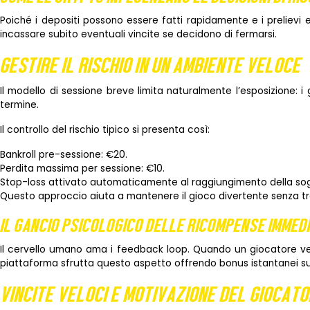
Poiché i depositi possono essere fatti rapidamente e i prelievi 
incassare subito eventuali vincite se decidono di fermarsi.
GESTIRE IL RISCHIO IN UN AMBIENTE VELOCE
Il modello di sessione breve limita naturalmente l’esposizione:
termine.
Il controllo del rischio tipico si presenta così:
Bankroll pre-sessione: €20.
Perdita massima per sessione: €10.
Stop-loss attivato automaticamente al raggiungimento della sogl
Questo approccio aiuta a mantenere il gioco divertente senza tra
IL GANCIO PSICOLOGICO DELLE RICOMPENSE IMMED
Il cervello umano ama i feedback loop. Quando un giocatore ved
piattaforma sfrutta questo aspetto offrendo bonus istantanei su 
VINCITE VELOCI E MOTIVAZIONE DEL GIOCATO