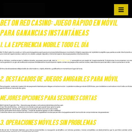
BET ON RED CASINO: JUEGO RÁPIDO EN MÓVIL
PARA GANANCIAS INSTANTÁNEAS
1. LA EXPERIENCIA MOBILE TODO EL DÍA
Bet On Red casino ha creado un nicho para los jugadores que buscan emociones instantáneas en movimiento. El diseño responsive de la plataforma significa que puedes acceder directamente a
una ronda de tragamonedas o ruleta en vivo desde cualquier dispositivo Android sin esperar descargas pesadas o interfaces lentas.
En un día típico, podrías revisar tu teléfono durante una pausa para el café, abrir la
Bet On Red casino
y sumergirte en una sesión de tragamonedas de 5 minutos que te recompensa con un
racha ganadora o un giro de bonificación sorpresa. El énfasis está en la participación rápida: comienzas, juegas unas cuantas rondas y sales antes de que el semáforo vuelva a ponerse en verde.
El ritmo de estas sesiones refleja el estilo de vida moderno—rápido, eficiente y gratificante en momentos en lugar de horas.
2. DESTACADOS DE JUEGOS AMIGABLES PARA MÓVIL
Para el jugador acelerado, la selección de juegos está diseñada para ráfagas cortas de emoción. La plataforma alberga más de 6,000 títulos, pero la biblioteca centrada en móvil brilla con títulos
que terminan en menos de diez giros.
MEJORES OPCIONES PARA SESIONES CORTAS
Wolf Gold
de Pragmatic Play – líneas de pago simples y activadores instantáneos de free‑spin.
Crazy Time
de BGaming – un show en vivo donde un solo giro puede hacer girar la rueda.
Mega Moolah
de Spinomenal – jackpots que se pueden alcanzar en solo unas rondas.
Power Up Roulette
de Evolution Gaming – rondas de apuestas rápidas con alta volatilidad.
Cada título ofrece una combinación de atractivo visual y jugabilidad concisa que permite a los jugadores sentir la emoción sin comprometerse a largas sesiones.
3. OPERACIONES MÓVILES SIN PROBLEMAS
El sitio de Bet On Red está diseñado para interacciones táctiles. La navegación se simplifica con botones grandes y menús compatibles con deslizamientos que te permiten cambiar entre
tragamonedas, mesas en vivo y sportsbook en segundos.