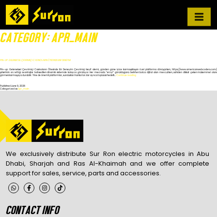
CATEGORY:
APR_MAIN
PIN-UP: GELENEKSEL ÇEVRIMIÇI CASINOLARIN ÖTESINDE BIR DENEYIM
Pin-up: Geleneksel Çevrimiçi Casinoların Ötesinde Bir Deneyim Çevrimiçi keyif alemi, günden güne iyice karmaşıklaşan özel platforma dönüşürken, https://www.americanwebcoders.com/
şirketinin arz ettiği avantajlar bahsedilen dinamik sistemde kolayca görülüyor. Her mecrada “en iyi” görüldüğünü belirten bolca dijital alan mevcutken, sahiden dikkat çeken mükemmel olanı
Pin-
görmek karmaşaya durabilir. Yine de önemli platformlar, sundukları harika tarzlar ayrıca topluluk hedefli…
Continue reading
up:
Geleneksel
Çevrimiçi
Published
June 9, 2026
Casinoların
Categorized as
apr_main
Ötesinde
Bir
Deneyim
We exclusively distribute Sur Ron electric motorcycles in Abu
Dhabi, Sharjah and Ras Al-Khaimah and we offer complete
support for sales, service, parts and accessories.
CONTACT INFO