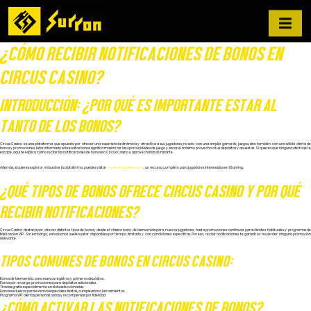
¿CÓMO RECIBIR NOTIFICACIONES DE BONOS EN
CIRCUS CASINO?
INTRODUCCIÓN: ¿POR QUÉ ES IMPORTANTE ESTAR AL
TANTO DE LOS BONOS?
Circus Casino es una plataforma que apuesta por ofrecer una experiencia dinámica y atractiva a sus jugadores, no solo con una amplia gama de juegos, sino también con una sólida oferta de
bonos y promociones. Estar informado sobre estos bonos significa maximizar las oportunidades de juego y sacar el máximo provecho a tus depósitos y apuestas. Si quieres que ninguna oferta se te
escape, aquí te explico cómo recibir las notificaciones de bonos en Circus Casino y aprovecharlas al instante.
Además, si quieres explorar más sobre la plataforma, puedes visitar
royalcircuscasino.com
, un recurso completo para jugadores interesados en iGaming.
¿QUÉ TIPOS DE BONOS OFRECE CIRCUS CASINO Y POR QUÉ
RECIBIR NOTIFICACIONES?
Circus Casino destaca por ofrecer distintos tipos de bonos, desde el clásico bono de bienvenida para nuevos jugadores, hasta promociones continuas para clientes habituales y programas de
fidelización VIP. Sin embargo, estos bonos suelen estar disponibles por tiempo limitado y con condiciones específicas. Por eso, recibir notificaciones te garantiza no perder ninguna promoción
relevante.
TIPOS COMUNES DE BONOS EN CIRCUS CASINO:
Bonos de bienvenida: para nuevos registros y primeros depósitos.
Bonos por recarga: promociones para depósitos adicionales.
Tiradas gratis: especialmente en slots seleccionadas.
Bonos exclusivos para eventos especiales: fiestas, cumpleaños o lanzamientos.
Programa VIP: ofertas personalizadas y recompensas por fidelidad.
¿CÓMO ACTIVAR LAS NOTIFICACIONES DE BONOS?