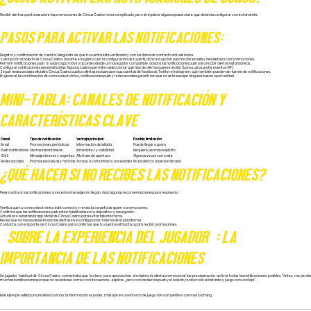
Recibir alertas oportunas sobre las promociones de Circus Casino no es complicado, pero sí requiere algunos pasos clave que deberás configurar correctamente.
PASOS PARA ACTIVAR LAS NOTIFICACIONES:
Registro y confirmación de cuenta: Asegúrate de que tu cuenta esté verificada y con los datos de contacto actualizados.
Suscripción al boletín de Circus Casino: Durante el registro o en la configuración de tu perfil, activa la opción para recibir emails y newsletters con promociones.
Permitir notificaciones push: Si usas la app móvil o accedes desde un navegador compatible, acepta las notificaciones push para recibir alertas instantáneas.
Configurar notificaciones personalizadas: Algunos casinos permiten seleccionar qué tipo de ofertas quieres recibir (bonos, giros gratis, eventos VIP).
Seguir redes sociales oficiales: Circus Casino publica ofertas exclusivas en sus cuentas de Facebook, Twitter e Instagram, que también pueden ser fuente de notificaciones.
En general, la combinación de correo electrónico, notificaciones push y redes sociales garantizan que no se te escape ninguna buena oportunidad.
MINI-TABLA: CANALES DE NOTIFICACIÓN Y
CARACTERÍSTICAS CLAVE
Canal
Tipo de notificación
Ventaja principal
Posible limitación
Email
Promociones periódicas
Información detallada
Puede llegar a spam
Push notifications
Alertas instantáneas
Inmediatez y visibilidad
Requiere permiso explícito
SMS
Mensajes breves y urgentes
Alta tasa de apertura
Algunas veces con coste
Redes sociales
Promos exclusivas y noticias
Acceso a comunidad y novedades
No es directo ni personalizado
¿QUÉ HACER SI NO RECIBES LAS NOTIFICACIONES?
Pese a activar las notificaciones, a veces los mensajes no llegan. Aquí algunas recomendaciones para resolverlo:
Verifica que tu correo electrónico esté correcto y revisa la carpeta de spam o promociones.
Confirma que las notificaciones push estén habilitadas en tu dispositivo y navegador.
Actualiza o reinstala la app oficial de Circus Casino para evitar fallos técnicos.
Revisa que no hayas desactivado las alertas en la configuración interna de la plataforma.
Contacta con el soporte de Circus Casino para confirmar que tu cuenta está activa para recibir promociones.
“SOBRE LA EXPERIENCIA DEL JUGADOR”: LA
IMPORTANCIA DE LAS NOTIFICACIONES
Un jugador habitual de Circus Casino comentaba que la clave para aprovechar al máximo la oferta promocional fue precisamente activar todas las notificaciones posibles. “Antes, me perdía
muchas bonificaciones porque no revisaba el correo con frecuencia –explica–, pero con las alertas push y el boletín, recibo todo al instante y juego con ventaja”.
Este ejemplo refleja una realidad común: la información es poder, más aún en un entorno de juego tan competitivo como el iGaming.