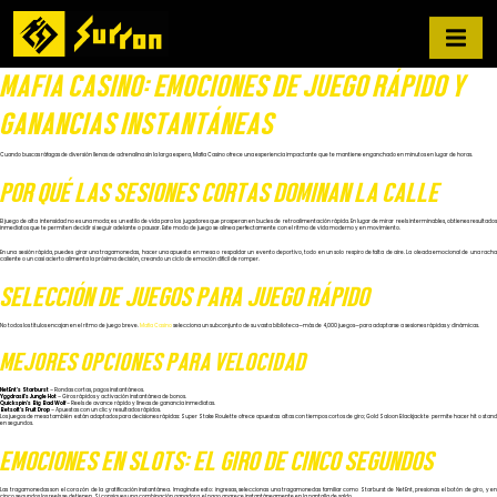
MAFIA CASINO: EMOCIONES DE JUEGO RÁPIDO Y
GANANCIAS INSTANTÁNEAS
Cuando buscas ráfagas de diversión llenas de adrenalina sin la larga espera, Mafia Casino ofrece una experiencia impactante que te mantiene enganchado en minutos en lugar de horas.
POR QUÉ LAS SESIONES CORTAS DOMINAN LA CALLE
El juego de alta intensidad no es una moda; es un estilo de vida para los jugadores que prosperan en bucles de retroalimentación rápida. En lugar de mirar reels interminables, obtienes resultados
inmediatos que te permiten decidir si seguir adelante o pausar. Este modo de juego se alinea perfectamente con el ritmo de vida moderno y en movimiento.
En una sesión rápida, puedes girar una tragamonedas, hacer una apuesta en mesa o respaldar un evento deportivo, todo en un solo respiro de falta de aire. La oleada emocional de una racha
caliente o un casi acierto alimenta la próxima decisión, creando un ciclo de emoción difícil de romper.
SELECCIÓN DE JUEGOS PARA JUEGO RÁPIDO
No todos los títulos encajan en el ritmo de juego breve.
Mafia Casino
selecciona un subconjunto de su vasta biblioteca—más de 4,000 juegos—para adaptarse a sesiones rápidas y dinámicas.
MEJORES OPCIONES PARA VELOCIDAD
NetEnt’s Starburst
– Rondas cortas, pagos instantáneos.
Yggdrasil’s Jungle Hot
– Giros rápidos y activación instantánea de bonos.
Quickspin’s Big Bad Wolf
– Reels de avance rápido y líneas de ganancia inmediatas.
Betsoft’s Fruit Drop
– Apuestas con un clic y resultados rápidos.
Los juegos de mesa también están adaptados para decisiones rápidas: Super Stake Roulette ofrece apuestas altas con tiempos cortos de giro; Gold Saloon Blackjack te permite hacer hit o stand
en segundos.
EMOCIONES EN SLOTS: EL GIRO DE CINCO SEGUNDOS
Las tragamonedas son el corazón de la gratificación instantánea. Imagínate esto: ingresas, seleccionas una tragamonedas familiar como Starburst de NetEnt, presionas el botón de giro, y en
cinco segundos los reels se detienen. Si consigues una combinación ganadora, el pago aparece instantáneamente en la pantalla de saldo.