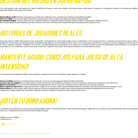
GESTIÓN DEL RIESGO EN JUEGO RÁPIDO
Con cada apuesta o giro que regresa tan rápido, la gestión del riesgo se vuelve una cuestión de timing en lugar de estrategia a largo plazo. Los jugadores adoptan un enfoque que equilibra
ganancias rápidas con apuestas controladas:
Apuesta fija por ronda:
Establece un pequeño porcentaje de tu bankroll por giro o apuesta para mantener las pérdidas previsibles.
Stop-loss rápido:
Tras cinco pérdidas consecutivas, pausa para reevaluar en lugar de perseguir pérdidas en ráfagas rápidas.
Re‑entrada inmediata:
Si ganas, añade solo una cantidad modesta a tu siguiente apuesta; si pierdes, mantén la misma cantidad para mantener el ritmo.
Este enfoque disciplinado pero flexible te permite mantener la emoción viva mientras evitas pérdidas descontroladas durante sesiones cortas.
HISTORIAS DE JUGADORES REALES
Una noche típica en Mafia Casino podría ser así: abres el sitio móvil después de cenar, inicias sesión con tus credenciales y te lanzas directamente a Starburst porque has oído que es rápido y
gratificante. Giras varias veces, ganas pequeñas cantidades, luego saltas a una ronda rápida de ruleta—esta vez en rojo porque te has sentido con suerte. En minutos, consigues un número par en
la mesa y duplicas tu apuesta. Satisfecho con tu racha, vas al sportsbook para una apuesta de un minuto en un partido de fútbol que termina ganándote otros €50 gracias a un boost en
acumulador en vivo. Acabas de convertir una noche en una micro‑sesión emocionante—sin horas invertidas, pero con adrenalina de verdad.
MANTENTE AGUDO: CONSEJOS PARA JUEGO DE ALTA
INTENSIDAD
Si buscas emociones rápidas en Mafia Casino, aquí tienes consejos prácticos para mantener tu juego ajustado y rentable:
Conoce tus límites:
Establece un bankroll máximo antes de comenzar; evita perseguir pérdidas más allá de este límite.
Usa auto‑spin con sabiduría:
Para tragamonedas con funciones de auto‑spin, establece un límite en el número de giros por sesión para no perder la noción del tiempo.
Monitorea resultados:
Lleva una nota mental de las rachas ganadoras; tras cinco victorias, considera tomar un descanso corto antes de continuar.
Utiliza soporte en chat en vivo:
Si algo parece extraño—pagos raros o retrasos—obtén ayuda inmediata del servicio al cliente para evitar frustraciones en una sesión corta.
Ponte un ritmo:
Incluso en juego rápido, date al menos un minuto entre juegos para recalibrar; esto reduce decisiones impulsivas impulsadas solo por la emoción.
Seguir estos consejos asegura que cada sesión rápida sea divertida y preserve tu bankroll para futuros picos de emoción.
¡OBTÉN TU BONO AHORA!
Si estás listo para experimentar las emociones rápidas de Mafia Casino—ya sea girando reels o haciendo apuestas rápidas—regístrate hoy y reclama tu bono de bienvenida antes de que expire. El
reloj corre; no dejes que esta oportunidad de alta energía se escape.
Published
June 22, 2026
By
admin
Categorized as
Uncategorized
POST
Previous post
NAVIGATION
Candy Spinz – Sweet Slots & Quick Wins für den schnelllebigen Spieler