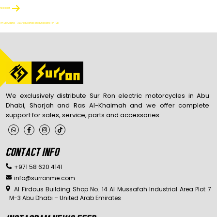
Next post
Pin Up Casino – Azərbaycanda onlayn kazino Pin-Up
We exclusively distribute Sur Ron electric motorcycles in Abu
Dhabi, Sharjah and Ras Al-Khaimah and we offer complete
support for sales, service, parts and accessories.
CONTACT INFO
+971 58 620 4141
info@surronme.com
Al Firdous Building Shop No. 14 Al Mussafah Industrial Area Plot 7
M-3 Abu Dhabi – United Arab Emirates