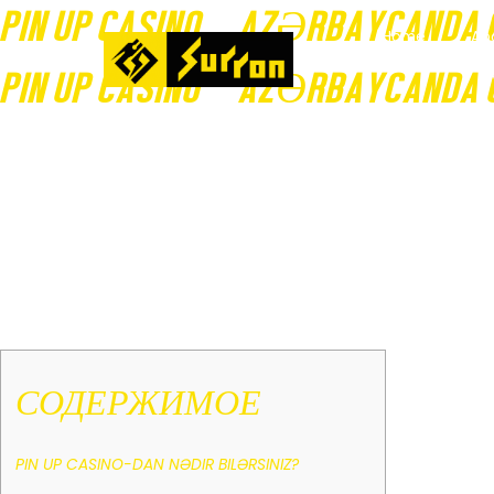
PIN UP CASINO – AZƏRBAYCANDA 
Home
Ab
PIN UP CASINO – AZƏRBAYCANDA 
СОДЕРЖИМОЕ
PIN UP CASINO-DAN NƏDIR BILƏRSINIZ?