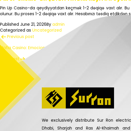
Pin Up Casino-da qeydiyyatdan keçmək 1-2 dəqiqə vaxt alır. Bu 
olunur. Bu proses 1-2 dəqiqə vaxt alır. Hesabınızı təsdiq etdikdən
Published
June 21, 2026
By
admin
Categorized as
Uncategorized
POST
Previous post
NAVIGATION
Mafia Casino: Emociones de Juego Rápido y Ganancias Instantá
Next post
Big Bass Bonanza – Reel Kingdom’s Hoch‑Intensiver Fishing‑Slot
We exclusively distribute Sur Ron electr
Dhabi, Sharjah and Ras Al-Khaimah an