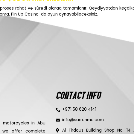
proses rahat və sürətli olaraq tamamlanır. Qeydiyyatdan keçdik
 sonra, Pin Up Casino-da oyun oynayabilecəksiniz.
neas
CONTACT INFO
+971 58 620 4141
info@surronme.com
ic motorcycles in Abu
Al Firdous Building Shop No. 14 
d we offer complete