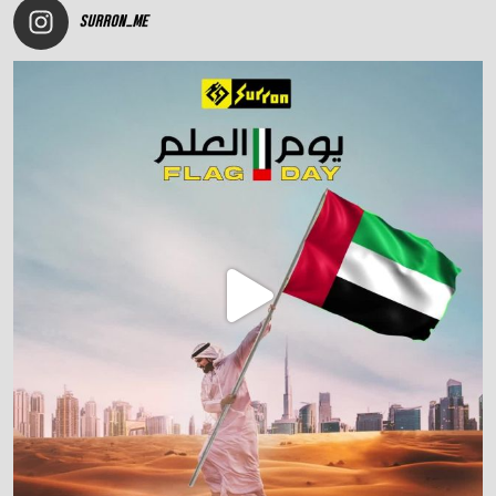
SURRON_ME