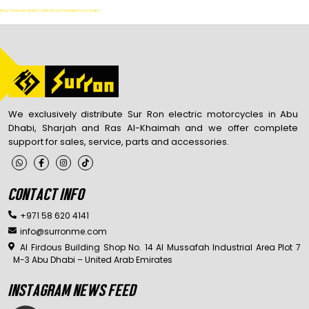
Neue Trends bei Lalabet Casino für das Glücksspiel von morgen
We exclusively distribute Sur Ron electric motorcycles in Abu
Dhabi, Sharjah and Ras Al-Khaimah and we offer complete
support for sales, service, parts and accessories.
CONTACT INFO
+971 58 620 4141
info@surronme.com
Al Firdous Building Shop No. 14 Al Mussafah Industrial Area Plot 7
M-3 Abu Dhabi – United Arab Emirates
INSTAGRAM NEWS FEED