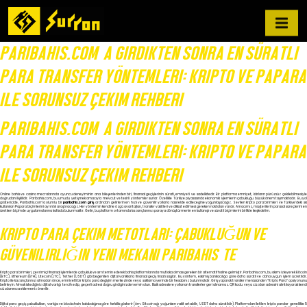
PARIBAHIS.COM’A GIRDIKTEN SONRA EN SÜRATLI
PARA TRANSFER YÖNTEMLERI: KRIPTO VE PAPARA
ILE SORUNSUZ ÇEKIM REHBERI
PARIBAHIS.COM’A GIRDIKTEN SONRA EN SÜRATLI
PARA TRANSFER YÖNTEMLERI: KRIPTO VE PAPARA
ILE SORUNSUZ ÇEKIM REHBERI
Online bahis ve casino mecralarında oyuncu deneyiminin ana bileşenlerinden biri, finansal geçişlerinin sürati, emniyeti ve sadeliktedir. Bir platforma emniyet, kârların pürüzsüz çekilebilmesiyle
doğrudan ilişkilidir. Paribahis.com, bu umudu yetişmek amacıyla mevcut ve tesirli yöntemler sunar. Özellikle Türkiye piyasasında ekonomik işlemlerin çabukluğu büyük önem taşımaktadır. Bu yol
göstericide, Paribahis.com’a olumlu bir
paribahis.com giriş
ardından gelirlerin en hızlı ve güvenilir yollarla nasıl elde edileceğine yoğunlaşacağız. Sevilen kripto para birimleri ve Türkiye’deki sı
kullanılan Papara biçimlerini ayrıntılı araştıracağız. Her yöntemin kendine özgü avantajları, transfer vakitleri ve dikkat edilmesi gereken noktaları vardır. Amacımız, müşterilerin parasal süreçlerini en
üretken biçimde uygulamalarına katkıda bulunmaktır. Gelin, bu platform ortamında kazançlarınızı paraya dönüştürmenin en kullanışlı ve süratli biçimlerini birlikte keşfedelim.
KRIPTO PARA ÇEKIM METOTLARI: ÇABUKLUĞUN VE
GÜVENILIRLIĞIN YENI MEKANI PARIBAHIS’TE
Kripto para birimleri, çevrimiçi finansal işlemlerde çabukluk ve sırrı temin ederek bahis platformlarında mutlaka olması gereken bir alternatif haline gelmiştir. Paribahis.com, bu akımı izleyerek Bitcoin
(BTC), Ethereum (ETH), Litecoin (LTC), Tether (USDT) gibi beğenilen dijital varlıklarla finansal geçiş fırsatı sağlar. Bu yöntem, eskimiş bankacılığa göre daha süratli ve daha uygun işlem ücretlidir.
Kripto ile kazançlarınızı almadan önce, emniyetli bir kripto para değişim merkezinde veya saklama yerinde bir hesabınız bulunmalıdır. Giriş yaparak transfer menüsünden “Kripto Para” opsiyonunu
belirleyin. Almak istediğiniz dijital varlığı tercih edip, geçerli adresi doğru girdiğinizden emin olun. Eksik adreslere yollanan transferler geri alınamaz. QR kodu veya cüzdan adresini alıntılayarak kendi
cüzdanınıza eklemeniz önerilir.
Dijital para geçiş çabuklukları, varlığa ve blockchain kalabalığına göre farklılık gösterir (örn. Bitcoin ağı yoğunken vakit artabilir, USDT daha süratlidir). Platformdan iletilen kripto paralar genellikle 5