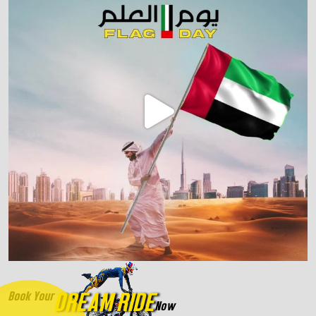
DREAM RIDE
Book Your
Now