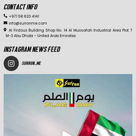
CONTACT INFO
+971 58 620 4141
info@surronme.com
Al Firdous Building Shop No. 14 Al Mussafah Industrial Area Plot 7
M-3 Abu Dhabi – United Arab Emirates
INSTAGRAM NEWS FEED
SURRON_ME