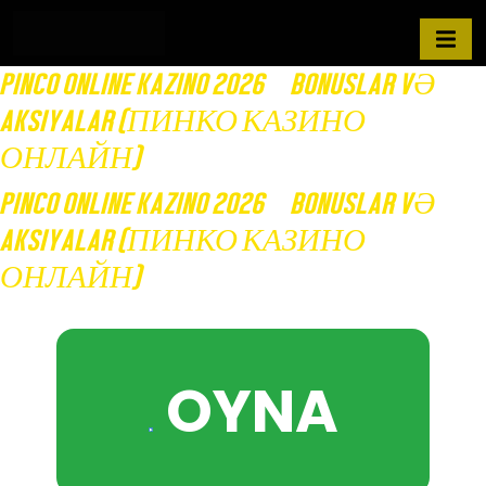
PINCO ONLINE KAZINO 2026 – BONUSLAR VƏ
AKSIYALAR (ПИНКО КАЗИНО
ОНЛАЙН)
PINCO ONLINE KAZINO 2026 – BONUSLAR VƏ
AKSIYALAR (ПИНКО КАЗИНО
ОНЛАЙН)
OYNA