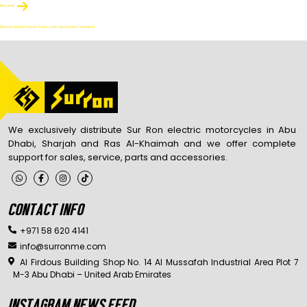
Next post
Welchen Ruf hat Fontan Casino unter deutschen Casinofans?
We exclusively distribute Sur Ron electric motorcycles in Abu
Dhabi, Sharjah and Ras Al-Khaimah and we offer complete
support for sales, service, parts and accessories.
CONTACT INFO
+971 58 620 4141
info@surronme.com
Al Firdous Building Shop No. 14 Al Mussafah Industrial Area Plot 7
M-3 Abu Dhabi – United Arab Emirates
INSTAGRAM NEWS FEED