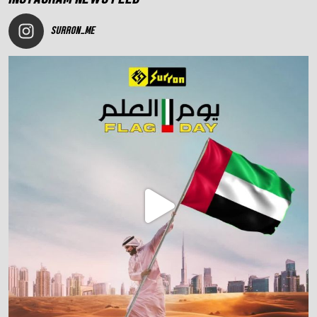
SURRON_ME