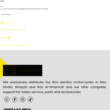
Website
Save my name, email, and website in this browser for the next time I comment.
POST
Previous post
NAVIGATION
Tuuri Kasino 2026 – hintalappu ja kokemukset
Next post
Boost Casino 2026 – Platform & pelaajien kokemukset
We exclusively distribute Sur Ron electric motorcycles in Abu
Dhabi, Sharjah and Ras Al-Khaimah and we offer complete
support for sales, service, parts and accessories.