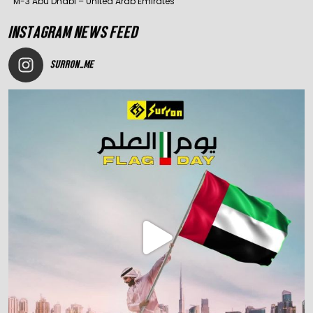
M-3 Abu Dhabi – United Arab Emirates
INSTAGRAM NEWS FEED
SURRON_ME