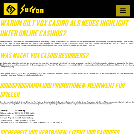
WARUM GILT VOX CASINO ALS NEUES HIGHLIGHT
UNTER ONLINE CASINOS?
Als erfahrener SEO-Kopiraйter mit zehn Jahren Expertise im iGaming-Bereich betrachte ich Vox Casino als eine der spannendsten Neuentwicklungen im deutschsprachigen Online-Casino-
Markt. Das casino vox online überzeugt durch eine kluge Kombination aus moderner Technik, umfassendem Spielangebot und attraktiven Bonusstrukturen, die sowohl Einsteiger als auch
erfahrene Spieler ansprechen. In diesem Artikel analysiere ich die wichtigsten Faktoren, die Vox Casino zu einem echten Highlight machen.
WAS MACHT VOX CASINO BESONDERS?
Vox Casino setzt auf ein frisches Design und eine übersichtliche Menüführung, die das Spielerlebnis von Beginn an angenehm gestaltet. Die Plattform punktet mit einem umfangreichen Portfolio an
Spielen renommierter Provider, darunter NetEnt, Microgaming und Pragmatic Play. Besonders hervorzuheben ist die Integration aktueller Neuheiten und exklusiver Slots, was für Abwechslung
und Spannung sorgt.
Die technische Umsetzung überzeugt mit schneller Ladezeit und reibungsloser Navigation, sowohl am Desktop als auch mobil. So können Nutzer flexibel und unkompliziert ihren Lieblingsspielen
nachgehen, ohne lange Wartezeiten oder technische Hürden.
BONUSPROGRAMM UND PROMOTIONEN: MEHRWERT FÜR
SPIELER
Einer der wichtigsten Gründe für den Erfolg von Vox Casino ist die gut strukturierte Bonuswelt. Neue Spieler erhalten in der Regel einen attraktiven Willkommensbonus inklusive Freispielen, der
transparent und fair gestaltet ist. Auch Bestandskunden profitieren von regelmäßigen Aktionen, Cashback-Angeboten und einem lohnenswerten Treueprogramm.
Bonustyp
Beschreibung
Willkommensbonus
100% bis 200 € + 50 Freispiele
Reload-Bonus
Bis zu 50% auf Einzahlungen
Cashback-Angebot
Bis zu 10% Rückerstattung
Treueprogramm
Punkte sammeln für Prämien
Diese Vielfalt sorgt für langfristige Motivation und bindet Spieler nachhaltig an die Plattform.
SICHERHEIT UND VERTRAUEN: LIZENZ UND FAIRNESS