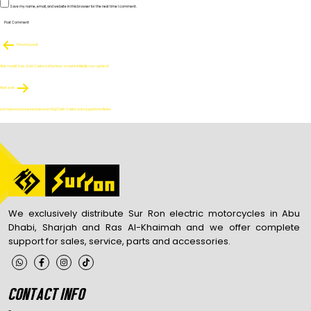
Save my name, email, and website in this browser for the next time I comment.
POST
Previous post
NAVIGATION
Wat maakt Foxy Gold Casino’s interface zo aantrekkelijk voor spelers?
Next post
Los mejores bonos exclusivos en BigClash Casino para jugadores fieles
We exclusively distribute Sur Ron electric motorcycles in Abu
Dhabi, Sharjah and Ras Al-Khaimah and we offer complete
support for sales, service, parts and accessories.
CONTACT INFO