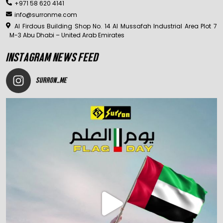
+971 58 620 4141
info@surronme.com
Al Firdous Building Shop No. 14 Al Mussafah Industrial Area Plot 7
M-3 Abu Dhabi – United Arab Emirates
INSTAGRAM NEWS FEED
SURRON_ME