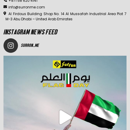
+971 58 620 4141
info@surronme.com
Al Firdous Building Shop No. 14 Al Mussafah Industrial Area Plot 7
M-3 Abu Dhabi – United Arab Emirates
INSTAGRAM NEWS FEED
SURRON_ME