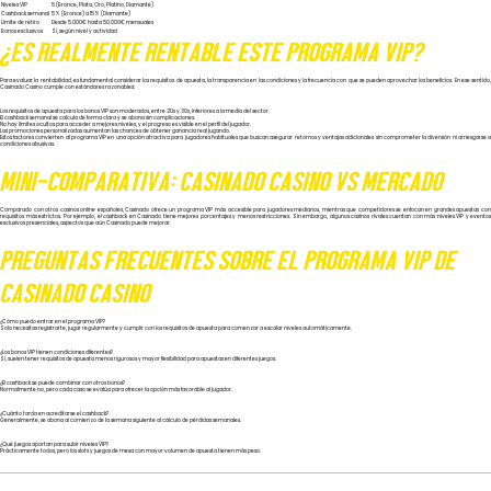
Niveles VIP
5 (Bronce, Plata, Oro, Platino, Diamante)
Cashback semanal
5% (Bronce) a 15% (Diamante)
Límite de retiro
Desde 5.000€ hasta 50.000€ mensuales
Bonos exclusivos
Sí, según nivel y actividad
¿ES REALMENTE RENTABLE ESTE PROGRAMA VIP?
Para evaluar la rentabilidad, es fundamental considerar los requisitos de apuesta, la transparencia en las condiciones y la frecuencia con que se pueden aprovechar los beneficios. En ese sentido,
Casinado Casino cumple con estándares razonables:
Los requisitos de apuesta para los bonos VIP son moderados, entre 20x y 30x, inferiores a la media del sector.
El cashback semanal se calcula de forma clara y se abona sin complicaciones.
No hay límites ocultos para acceder a mejores niveles, y el progreso es visible en el perfil del jugador.
Las promociones personalizadas aumentan las chances de obtener ganancia real jugando.
Estos factores convierten al programa VIP en una opción atractiva para jugadores habituales que buscan asegurar retornos y ventajas adicionales sin comprometer la diversión ni arriesgarse a
condiciones abusivas.
MINI-COMPARATIVA: CASINADO CASINO VS MERCADO
Comparado con otros casinos online españoles, Casinado ofrece un programa VIP más accesible para jugadores medianos, mientras que competidores se enfocan en grandes apuestas con
requisitos más estrictos. Por ejemplo, el cashback en Casinado tiene mejores porcentajes y menos restricciones. Sin embargo, algunos casinos rivales cuentan con más niveles VIP y eventos
exclusivos presenciales, aspectos que aún Casinado puede mejorar.
PREGUNTAS FRECUENTES SOBRE EL PROGRAMA VIP DE
CASINADO CASINO
¿Cómo puedo entrar en el programa VIP?
Solo necesitas registrarte, jugar regularmente y cumplir con los requisitos de apuesta para comenzar a escalar niveles automáticamente.
¿Los bonos VIP tienen condiciones diferentes?
Sí, suelen tener requisitos de apuesta menos rigurosos y mayor flexibilidad para apuestas en diferentes juegos.
¿El cashback se puede combinar con otros bonos?
Normalmente no, pero cada caso se evalúa para ofrecer la opción más favorable al jugador.
¿Cuánto tarda en acreditarse el cashback?
Generalmente, se abona al comienzo de la semana siguiente al cálculo de pérdidas semanales.
¿Qué juegos aportan para subir niveles VIP?
Prácticamente todos, pero los slots y juegos de mesa con mayor volumen de apuesta tienen más peso.