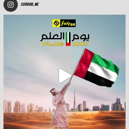
SURRON_ME