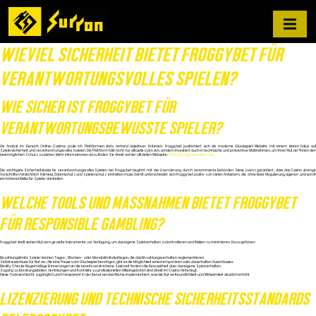
WIEVIEL SICHERHEIT BIETET FROGGYBET FÜR
VERANTWORTUNGSVOLLES SPIELEN?
WIE SICHER IST FROGGYBET FÜR
VERANTWORTUNGSBEWUSSTE SPIELER?
Als Analyst im Bereich Online-Casinos prüfe ich Plattformen stets anhand objektiver Kriterien. Froggybet positioniert sich als moderne Glücksspiel-Website mit einem klaren Fokus auf
Spielersicherheit und verantwortungsvolles Spielen. Die Plattform hält nicht nur aktuelle Lizenzen, sondern investiert auch in technische und präventive Maßnahmen, um ihren Nutzer*innen den
bestmöglichen Schutz zu bieten. Mehr Informationen dazu finden Sie direkt auf der offiziellen Webseite:
https://froggybetcasino.net
.
Die wichtigste Sicherheitsbasis für verantwortungsvolles Spielen bei Froggybet beginnt mit der Lizenzierung durch renommierte Behörden. Diese Lizenz garantiert, dass das Casino strenge
Vorschriften hinsichtlich Fairness, Datenschutz und Spielerschutz einhalten muss. Damit unterscheidet sich Froggybet positiv von vielen Anbietern, die ohne klare Regulierung agieren und somit
ein höheres Risiko für Spieler darstellen.
WELCHE TOOLS UND MASSNAHMEN BIETET FROGGYBET F
ÜR RESPONSIBLE GAMBLING?
Froggybet stellt seinen Nutzern gezielte Instrumente zur Verfügung, um das eigene Spielverhalten zu kontrollieren und Risiken zu minimieren. Dazu gehören:
Einzahlungslimits: Spieler können Tages-, Wochen- oder Monatslimits festlegen, die das Einzahlungsverhalten reglementieren.
Selbstausschluss: Für Nutzer, die eine Pause vom Glücksspiel benötigen, gibt es die Möglichkeit eines temporären oder dauerhaften Ausschlusses.
Reality Checks: Regelmäßige Erinnerungen an die bereits verstrichene Spielzeit fördern die Bewusstheit über das eigene Spielverhalten.
Zugang zu Beratungsstellen: Verlinkungen und Kontakte zu professionellen Hilfsangeboten sind direkt im Casino hinterlegt.
Diese Tools sind leicht zugänglich und transparent in der Benutzeroberfläche implementiert, was die Nutzerfreundlichkeit und Wirksamkeit deutlich erhöht.
LIZENZIERUNG UND TECHNISCHE SICHERHEITSSTANDARDS