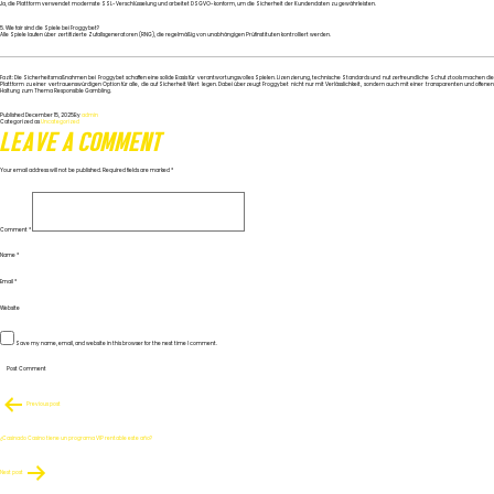
Ja, die Plattform verwendet modernste SSL-Verschlüsselung und arbeitet DSGVO-konform, um die Sicherheit der Kundendaten zu gewährleisten.
5. Wie fair sind die Spiele bei Froggybet?
Alle Spiele laufen über zertifizierte Zufallsgeneratoren (RNG), die regelmäßig von unabhängigen Prüfinstituten kontrolliert werden.
Fazit: Die Sicherheitsmaßnahmen bei Froggybet schaffen eine solide Basis für verantwortungsvolles Spielen. Lizenzierung, technische Standards und nutzerfreundliche Schutztools machen die
Plattform zu einer vertrauenswürdigen Option für alle, die auf Sicherheit Wert legen. Dabei überzeugt Froggybet nicht nur mit Verlässlichkeit, sondern auch mit einer transparenten und offenen
Haltung zum Thema Responsible Gambling.
Published
December 15, 2025
By
admin
Categorized as
Uncategorized
LEAVE A COMMENT
Your email address will not be published.
Required fields are marked
*
Comment
*
Name
*
Email
*
Website
Save my name, email, and website in this browser for the next time I comment.
POST
Previous post
NAVIGATION
¿Casinado Casino tiene un programa VIP rentable este año?
Next post