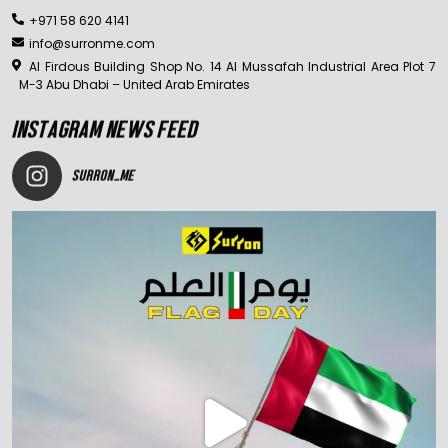
+971 58 620 4141
info@surronme.com
Al Firdous Building Shop No. 14 Al Mussafah Industrial Area Plot 7
M-3 Abu Dhabi – United Arab Emirates
INSTAGRAM NEWS FEED
SURRON_ME