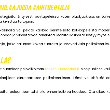
MANLAAJUISIA VAIHTOEHTOJA
rategioita. Erityisesti pöytäpeleissä, kuten blackjackissa, on tä
a kehittää taitojaan.
ikasinoilla voi pelata kaikkea perinteisistä kolikkopeleistä modern
nopeaa ja viihdyttävää toimintaa. Monilta kasinoilta löytyy myös e
ajia, jotka haluavat kokea tuoreita ja innovatiivisia pelikokemu
LLA?
at huomioon pelivalikoiman
thekanuunacasino.fi
. Monipuolinen val
 pelaajilleen ainutlaatuisen pelikokemuksen. Tämä voi sisältää er
rkeitä, pelaamisen tulisi olla ennen kaikkea hauskaa. Ota aikaa 