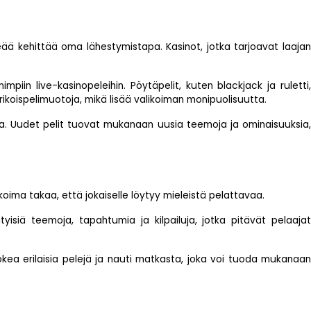
rkeää kehittää oma lähestymistapa. Kasinot, jotka tarjoavat laajan
impiin live-kasinopeleihin. Pöytäpelit, kuten blackjack ja ruletti,
rikoispelimuotoja, mikä lisää valikoiman monipuolisuutta.
ksia. Uudet pelit tuovat mukanaan uusia teemoja ja ominaisuuksia,
ikoima takaa, että jokaiselle löytyy mieleistä pelattavaa.
ityisiä teemoja, tapahtumia ja kilpailuja, jotka pitävät pelaajat
kokea erilaisia pelejä ja nauti matkasta, joka voi tuoda mukanaan