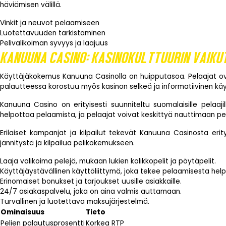
häviämisen välillä.
Vinkit ja neuvot pelaamiseen
Luotettavuuden tarkistaminen
Pelivalikoiman syvyys ja laajuus
KANUUNA CASINO: KASINOKULTTUURIN VAIK
Käyttäjäkokemus Kanuuna Casinolla on huipputasoa. Pelaajat ovat
palautteessa korostuu myös kasinon selkeä ja informatiivinen käy
Kanuuna Casino on erityisesti suunniteltu suomalaisille pelaajil
helpottaa pelaamista, ja pelaajat voivat keskittyä nauttimaan p
Erilaiset kampanjat ja kilpailut tekevät Kanuuna Casinosta erity
jännitystä ja kilpailua pelikokemukseen.
Laaja valikoima pelejä, mukaan lukien kolikkopelit ja pöytäpelit.
Käyttäjäystävällinen käyttöliittymä, joka tekee pelaamisesta hel
Erinomaiset bonukset ja tarjoukset uusille asiakkaille.
24/7 asiakaspalvelu, joka on aina valmis auttamaan.
Turvallinen ja luotettava maksujärjestelmä.
Ominaisuus
Tieto
Pelien palautusprosentti
Korkea RTP