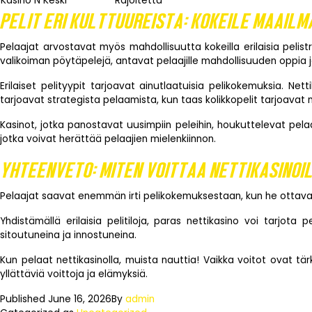
Kasino N
Keski
Rajoitettu
PELIT ERI KULTTUUREISTA: KOKEILE MAAIL
Pelaajat arvostavat myös mahdollisuutta kokeilla erilaisia pelist
valikoiman pöytäpelejä, antavat pelaajille mahdollisuuden oppia j
Erilaiset pelityypit tarjoavat ainutlaatuisia pelikokemuksia. Nett
tarjoavat strategista pelaamista, kun taas kolikkopelit tarjoavat 
Kasinot, jotka panostavat uusimpiin peleihin, houkuttelevat pela
jotka voivat herättää pelaajien mielenkiinnon.
YHTEENVETO: MITEN VOITTAA NETTIKASINOI
Pelaajat saavat enemmän irti pelikokemuksestaan, kun he ottav
Yhdistämällä erilaisia pelitiloja, paras nettikasino voi tarjota
sitoutuneina ja innostuneina.
Kun pelaat nettikasinolla, muista nauttia! Vaikka voitot ovat tä
yllättäviä voittoja ja elämyksiä.
Published
June 16, 2026
By
admin