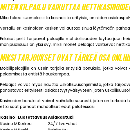
MITEN KILPAILU VAIKUTTAA NETTIKASINOID
Mikä tekee suomalaisista kasinoista erityisiä, on niiden asiakasp
Vertailu eri kasinoiden kesken voi auttaa sinua löytämään parhaa
Erilaiset pelit tarjoavat pelaajille mahdollisuuden löytää juuri 
monipuolisuus on yksi syy, miksi monet pelaajat valitsevat nettikas
MIKSI TARJOUKSET OVAT TÄRKEÄ OSA ONLIN
Mobiilipelaajille on usein tarjolla erityisiä bonuksia, jotka voiva
pelaamisesta entistä hauskempaa.
Pelaajat voivat myös nauttia uskollisuusohjelmista, jotka tarjoavat
panostavat erityisesti asiakastyytyväisyyteen, joten uskollisuu
Kasinoiden bonukset voivat vaihdella suuresti, joten on tärkeää t
että saat parhaat mahdolliset edut pelatessasi.
Kasino
Luotettavuus
Asiakastuki
Kasino M
Korkea
24/7 live-chat