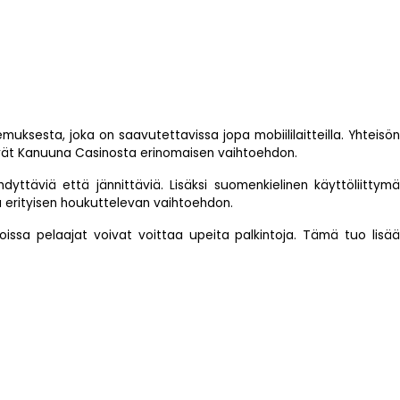
ksesta, joka on saavutettavissa jopa mobiililaitteilla. Yhteisön
ekevät Kanuuna Casinosta erinomaisen vaihtoehdon.
hdyttäviä että jännittäviä. Lisäksi suomenkielinen käyttöliittymä
 erityisen houkuttelevan vaihtoehdon.
joissa pelaajat voivat voittaa upeita palkintoja. Tämä tuo lisää