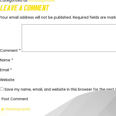
Categorized as
Uncategorized
LEAVE A COMMENT
Your email address will not be published.
Required fields are ma
Comment
*
Name
*
Email
*
Website
Save my name, email, and website in this browser for the next
POST
Previous post