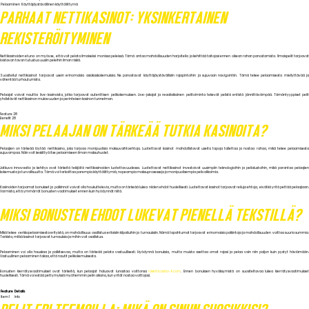
Pelaaminen
Käyttäjäystävällinen käyttöliittymä
PARHAAT NETTIKASINOT: YKSINKERTAINEN
REKISTERÖITYMINEN
Nettikasinoiden etuna on myös se, että voit pelata ilmaiseksi monissa peleissä. Tämä antaa mahdollisuuden harjoitella ja kehittää taitojasi ennen oikean rahan panostamista. Ilmaispelit tarjoavat
loistavan tavan tutustua uusiin peleihin ilman riskiä.
Suositellut nettikasinot tarjoavat usein erinomaisia asiakaskokemuksia. Ne panostavat käyttäjäystävällisiin rajapintoihin ja sujuvaan navigointiin. Tämä tekee pelaamisesta miellyttävää ja
vähentää turhautumista.
Pelaajat voivat nauttia live-kasinoista, jotka tarjoavat autenttisen pelikokemuksen. Live-jakajat ja reaaliaikainen pelitoiminta tekevät pelistä entistä jännittävämpää. Tämäntyyppiset pelit
yhdistävät nettikasinon mukavuuden ja perinteisen kasinon tunnelman.
Feature 28
Benefit 28
MIKSI PELAAJAN ON TÄRKEÄÄ TUTKIA KASINOITA?
Pelaajien on tärkeää löytää nettikasino, joka tarjoaa monipuolisia maksuvaihtoehtoja. Luotettavat kasinot mahdollistavat useita tapoja tallettaa ja nostaa rahaa, mikä tekee pelaamisesta
sujuvampaa. Näin voit keskittyä itse pelaamiseen ilman maksuhuolet.
Jatkuva innovaatio ja kehitys ovat tärkeitä tekijöitä nettikasinoiden luotettavuudessa. Luotettavat nettikasinot investoivat uusimpiin teknologioihin ja pelialustoihin, mikä parantaa pelaajien
kokemusta ja turvallisuutta. Tämä voi tarkoittaa parempia käyttöliittymiä, nopeampia maksuprosesseja ja monipuolisempia pelivalikoimia.
Kasinoiden tarjoamat bonukset ja palkinnot voivat olla houkuttelevia, mutta on tärkeää lukea niiden ehdot huolellisesti. Luotettavat kasinot tarjoavat reiluja ehtoja, eivätkä yritä pettää pelaajiaan.
Varmista, että ymmärrät bonusten vaatimukset ennen kuin hyödynnät niitä.
MIKSI BONUSTEN EHDOT LUKEVAT PIENELLÄ TEKSTILLÄ?
Mikä tekee verkkopelaamisesta erityistä, on mahdollisuus osallistua erilaisiin kilpailuihin ja turnauksiin. Nämä tapahtumat tarjoavat erinomaisia palkintoja ja mahdollisuuden voittaa suuria summia.
Tarkista, mitkä kasinot tarjoavat turnauksia ja mihin voit osallistua.
Pelaaminen voi olla hauskaa ja palkitsevaa, mutta on tärkeää pelata vastuullisesti. Hyödynnä bonuksia, mutta muista asettaa omat rajasi ja pelaa vain niin paljon kuin pystyt häviämään.
Vastuullinen pelaaminen takaa, että nautit pelikokemuksesta.
Bonusten kierrätysvaatimukset ovat tärkeitä, kun pelaajat haluavat lunastaa voittonsa
raketticasino-fi.com
. Ennen bonuksen hyväksymistä on suositeltavaa lukea kierrätysvaatimukset
huolellisesti. Tämä voi estää pettymyksiä myöhemmin pelin aikana, kun yrität nostaa voittojasi.
Feature
Details
Item 1
Info