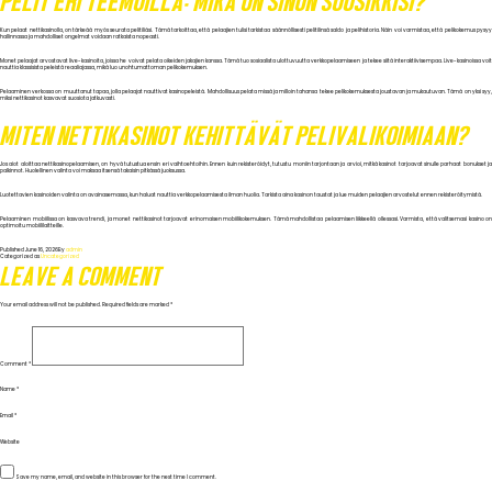
PELIT ERI TEEMOILLA: MIKÄ ON SINUN SUOSIKKISI?
Kun pelaat nettikasinolla, on tärkeää myös seurata pelitiliäsi. Tämä tarkoittaa, että pelaajien tulisi tarkistaa säännöllisesti pelitilinsä saldo ja pelihistoria. Näin voi varmistaa, että pelikokemus pysyy
hallinnassa ja mahdolliset ongelmat voidaan ratkaista nopeasti.
Monet pelaajat arvostavat live-kasinoita, joissa he voivat pelata oikeiden jakajien kanssa. Tämä tuo sosiaalista ulottuvuutta verkkopelaamiseen ja tekee siitä interaktiivisempaa. Live-kasinoissa voit
nauttia klassisista peleistä reaaliajassa, mikä luo unohtumattoman pelikokemuksen.
Pelaaminen verkossa on muuttanut tapaa, jolla pelaajat nauttivat kasinopeleistä. Mahdollisuus pelata missä ja milloin tahansa tekee pelikokemuksesta joustavan ja mukautuvan. Tämä on yksi syy,
miksi nettikasinot kasvavat suosiota jatkuvasti.
MITEN NETTIKASINOT KEHITTÄVÄT PELIVALIKOIMIAAN?
Jos aiot aloittaa nettikasinopelaamisen, on hyvä tutustua ensin eri vaihtoehtoihin. Ennen kuin rekisteröidyt, tutustu moniin tarjontaan ja arvioi, mitkä kasinot tarjoavat sinulle parhaat bonukset ja
palkinnot. Huolellinen valinta voi maksaa itsensä takaisin pitkässä juoksussa.
Luotettavien kasinoiden valinta on avainasemassa, kun haluat nauttia verkkopelaamisesta ilman huolia. Tarkista aina kasinon taustat ja lue muiden pelaajien arvostelut ennen rekisteröitymistä.
Pelaaminen mobiilissa on kasvava trendi, ja monet nettikasinot tarjoavat erinomaisen mobiilikokemuksen. Tämä mahdollistaa pelaamisen liikkeellä ollessasi. Varmista, että valitsemasi kasino on
optimoitu mobiililaitteille.
Published
June 16, 2026
By
admin
Categorized as
Uncategorized
LEAVE A COMMENT
Your email address will not be published.
Required fields are marked
*
Comment
*
Name
*
Email
*
Website
Save my name, email, and website in this browser for the next time I comment.